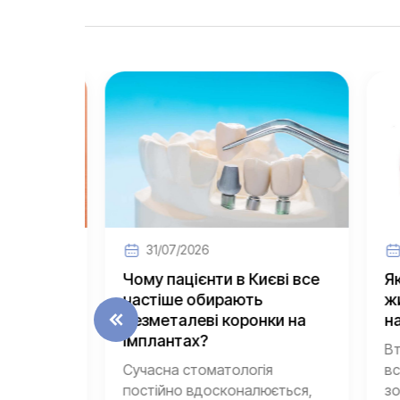
31/07/2026
3
ний
Чому пацієнти в Києві все
Як з
я на
частіше обирають
житт
безметалеві коронки на
на і
імплантах?
Втра
ькох
Сучасна стоматологія
всіх 
постійно вдосконалюється,
зовні