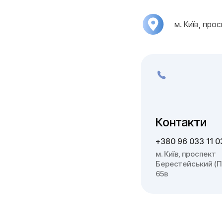
м. Київ, про
Контакти
+380 96 033 11 0
м. Київ, проспект
Берестейський (П
65в