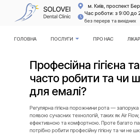
м. Київ, проспект Бе
Час роботи: з 9:00 до 
без перерв та вихідних
ГОЛОВНА
ПОСЛУГИ
ПРО НАС
ЛІКАР
Професійна гігієна та 
часто робити та чи 
для емалі?
Регулярна гігієна порожнини рота — запорука з
появою сучасних технологій, таких як Air Flow
ефективною та комфортною. Проте багато паці
потрібно робити професійну гігієну та чи не ш