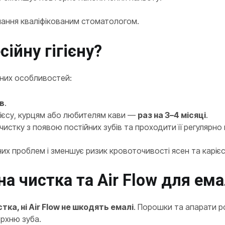
нання кваліфікованим стоматологом.
ійну гігієну?
ьних особливостей:
ів
.
рієсу, курцям або любителям кави —
раз на 3–4 місяці
.
истку з появою постійних зубів та проходити її регулярно
их проблем і зменшує ризик кровоточивості ясен та карієс
а чистка та Air Flow для ема
тка, ні Air Flow не шкодять емалі
. Порошки та апарати р
рхню зуба.