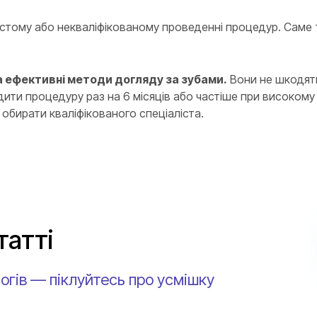
тому або некваліфікованому проведенні процедур. Саме т
 та ефективні методи догляду за зубами.
Вони не шкодят
ти процедуру раз на 6 місяців або частіше при високому р
обирати кваліфікованого спеціаліста.
татті
огів — піклуйтесь про усмішку