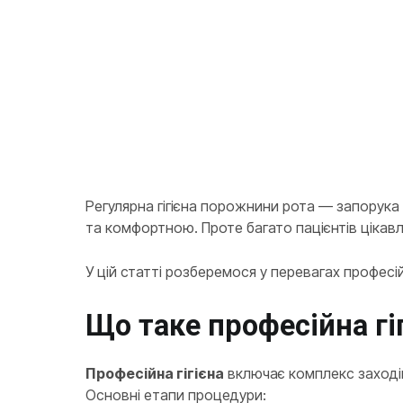
Регулярна гігієна порожнини рота — запорука 
та комфортною. Проте багато пацієнтів цікав
У цій статті розберемося у перевагах професій
Що таке професійна гі
Професійна гігієна
включає комплекс заходів
Основні етапи процедури: