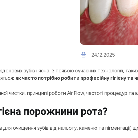
24.12.2025
здорових зубів і ясна. З появою сучасних технологій, таки
ляться:
як часто потрібно робити професійну гігієну та 
ної чистки, принципі роботи Air Flow, частоті процедур та 
гієна порожнини рота?
 для очищення зубів від нальоту, каменю та пігментації,