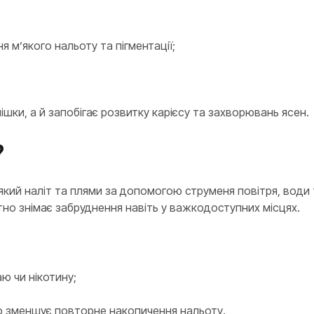
я м’якого нальоту та пігментації;
ки, а й запобігає розвитку карієсу та захворювань ясен.
?
’який наліт та плями за допомогою струменя повітря, вод
атно знімає забруднення навіть у важкодоступних місцях.
ю чи нікотину;
що зменшує повторне накопичення нальоту.