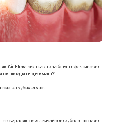
х як
Air Flow
, чистка стала більш ефективною
чи не шкодить це емалі?
вплив на зубну емаль.
 що не видаляються звичайною зубною щіткою.