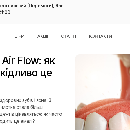
рестейський (Перемоги), 65в
21:00
І
ЦІНИ
АКЦІЇ
СТАТТІ
КОНТАКТИ
Air Flow: як
шкідливо це
дорових зубів і ясна. З
, чистка стала більш
єнтів цікавляться: як часто
кодить це емалі?