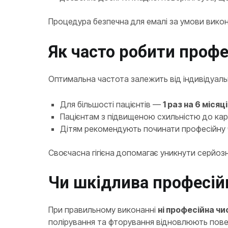
Процедура безпечна для емалі за умови вико
Як часто робити профес
Оптимальна частота залежить від індивідуал
Для більшості пацієнтів —
1 раз на 6 місяц
Пацієнтам з підвищеною схильністю до ка
Дітям рекомендують починати професійну ч
Своєчасна гігієна допомагає уникнути серйозн
Чи шкідлива професійн
При правильному виконанні
ні професійна чис
полірування та фторування відновлюють пове