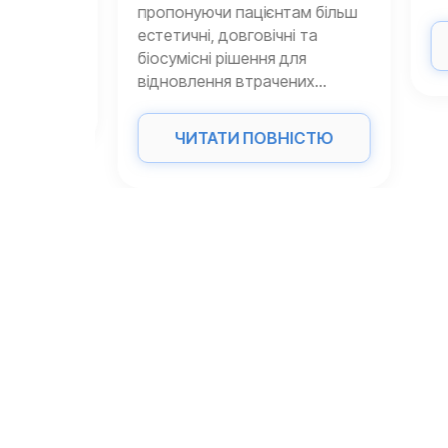
нішній
пропонуючи пацієнтам більш
естетичні, довговічні та
біосумісні рішення для
відновлення втрачених...
ТЮ
ЧИТАТИ ПОВНІСТЮ