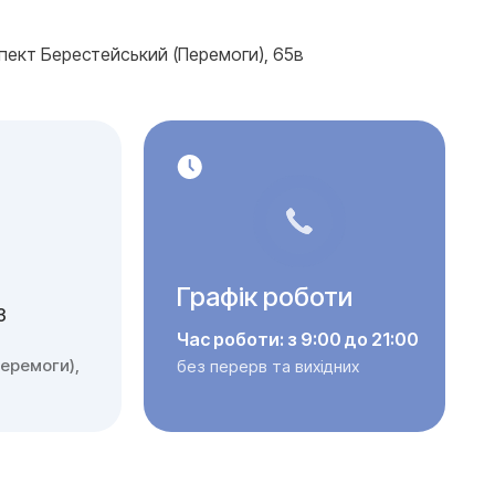
спект Берестейський (Перемоги), 65в
Графік роботи
3
Час роботи: з 9:00 до 21:00
еремоги),
без перерв та вихідних