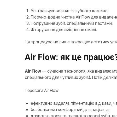
Ультразвукове зняття зубного каменю;
Пісочно-водна чистка Air Flow для видаленн
Полірування зубів спеціальними пастами;
Фторування для зміцнення емалі.
Ця процедура не лише покращує естетику усміш
Air Flow: як це працює
Air Flow
— сучасна технологія, яка видаляє м
спеціального для чутливих зубів). Потік делік
Переваги Air Flow:
ефективно видаляє пігментацію від кави, ча
безболісний і комфортний для пацієнта;
дозволяє досягти гладкої поверхні зуба, 