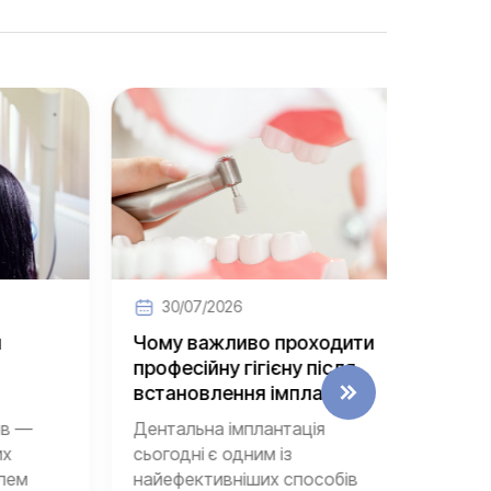
30/07/2026
30/
Чому важливо проходити
Які по
професійну гігієну після
імпла
встановлення імплантів?
призв
—
Дентальна імплантація
Імплант
сьогодні є одним із
вважає
м
найефективніших способів
найнаді