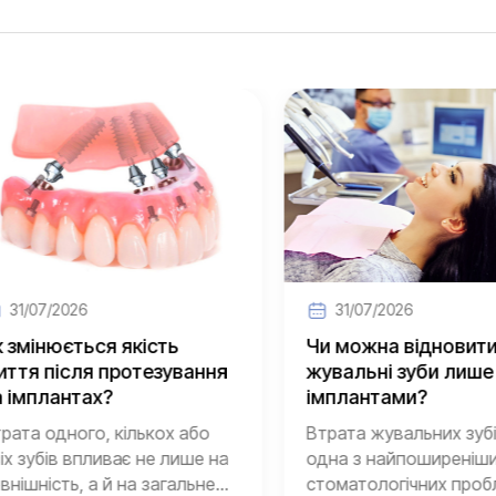
1/07/2026
31/07/2026
мінюється якість
Чи можна відновити
я після протезування
жувальні зуби лише
мплантах?
імплантами?
та одного, кількох або
Втрата жувальних зубів 
зубів впливає не лише на
одна з найпоширеніших
шність, а й на загальне...
стоматологічних пробле