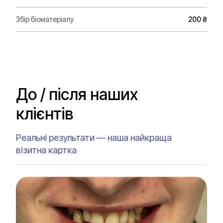
Збір біоматеріалу
200 ₴
До / після наших
клієнтів
Реальні результати — наша найкраща
візитна картка