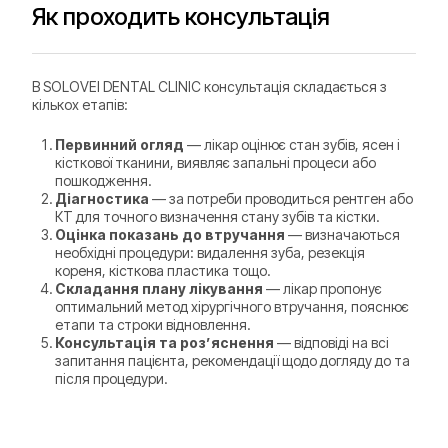
Як проходить консультація
В SOLOVEI DENTAL CLINIC консультація складається з
кількох етапів:
Первинний огляд
— лікар оцінює стан зубів, ясен і
кісткової тканини, виявляє запальні процеси або
пошкодження.
Діагностика
— за потреби проводиться рентген або
КТ для точного визначення стану зубів та кістки.
Оцінка показань до втручання
— визначаються
необхідні процедури: видалення зуба, резекція
кореня, кісткова пластика тощо.
Складання плану лікування
— лікар пропонує
оптимальний метод хірургічного втручання, пояснює
етапи та строки відновлення.
Консультація та роз’яснення
— відповіді на всі
запитання пацієнта, рекомендації щодо догляду до та
після процедури.