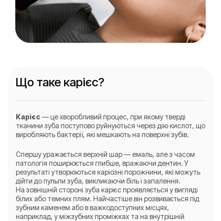
Що таке карієс?
Карієс
— це хворобливий процес, при якому тверді
тканини зуба поступово руйнуються через дію кислот, що
виробляють бактерії, які мешкають на поверхні зубів.
Спершу уражається верхній шар — емаль, але з часом
патологія поширюється глибше, вражаючи дентин. У
результаті утворюються каріозні порожнини, які можуть
дійти до пульпи зуба, викликаючи біль і запалення.
На зовнішній стороні зуба карієс проявляється у вигляді
білих або темних плям. Найчастіше він розвивається під
зубним каменем або в важкодоступних місцях,
наприклад, у міжзубних проміжках та на внутрішній