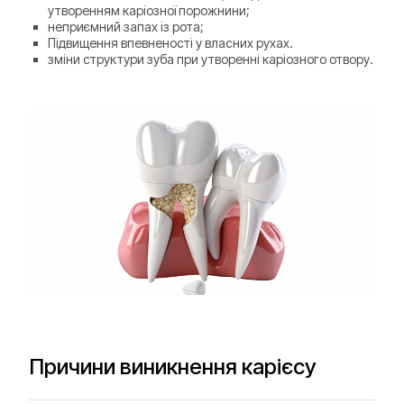
утворенням каріозної порожнини;
неприємний запах із рота;
Підвищення впевненості у власних рухах.
зміни структури зуба при утворенні каріозного отвору.
Причини виникнення карієсу