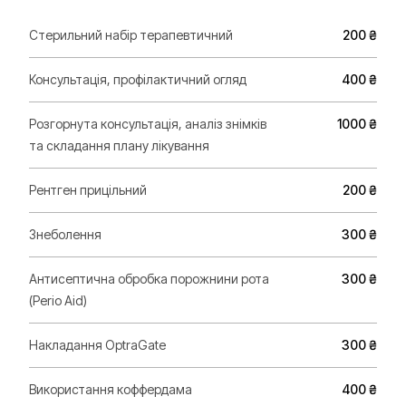
Стерильний набір терапевтичний
200 ₴
Консультація, профілактичний огляд
400 ₴
Розгорнута консультація, аналіз знімків
1000 ₴
та складання плану лікування
Рентген прицільний
200 ₴
Знеболення
300 ₴
Антисептична обробка порожнини рота
300 ₴
(Perio Aid)
Накладання OptraGate
300 ₴
Використання коффердама
400 ₴