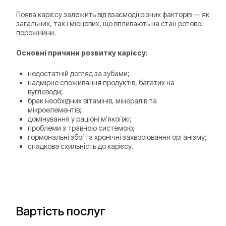
Поява карієсу залежить від взаємодії різних факторів — як
загальних, так і місцевих, що впливають на стан ротової
порожнини.
Основні причини розвитку карієсу:
недостатній догляд за зубами;
надмірне споживання продуктів, багатих на
вуглеводи;
брак необхідних вітамінів, мінералів та
мікроелементів;
домінування у раціоні м’якої їжі;
проблеми з травною системою;
гормональні збої та хронічні захворювання організму;
спадкова схильність до карієсу.
Вартість послуг