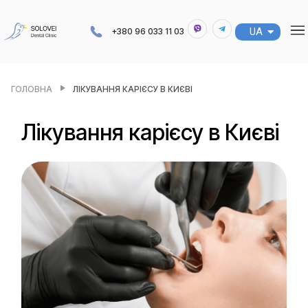
UA
RU
+380 96 033 11 03
ГОЛОВНА
ЛІКУВАННЯ КАРІЄСУ В КИЄВІ
Лікування карієсу в Києві