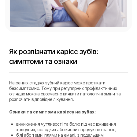
Як розпізнати карієс зубів:
симптоми та ознаки
На ранніх стадіях зубний карієс може протікати
безсимптомно. Тому при регулярних профілактичних
оглядах можна своєчасно виявити патологічні зміни та
розпочати відповідне лікування.
Ознаки та симптоми карієсу на зубах:
виникнення чутливості та болю під час вживання
холодних, солодких або кислих продуктів і напоїв;
білі або темні плями на емалі, з подальшим