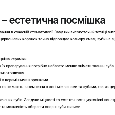
 – естетична посмішка
вання в сучасній стоматології. Завдяки високоточній техніці виг
цирконієвих коронок точно відповідає кольору емалі, зуби не ві
цніша кераміки.
для їх препарування потрібно набагато менше знімати тканин зу
 виготовлення
ні з керамічними коронками.
та не мають затемнення в зоні між яснами та зубами, так як цир
чених зубів. Завдяки міцності та естетичності цирконієві конст
у та можливість зберегти опорні зуби живими.