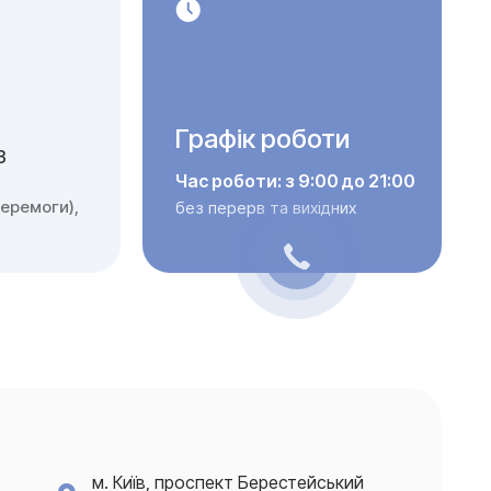
Графік роботи
3
Час роботи: з 9:00 до 21:00
еремоги),
без перерв та вихідних
м. Київ, проспект Берестейський