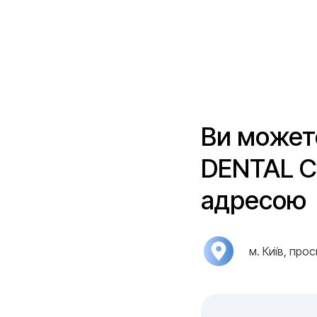
Ви может
DENTAL CL
адресою
м. Київ, про