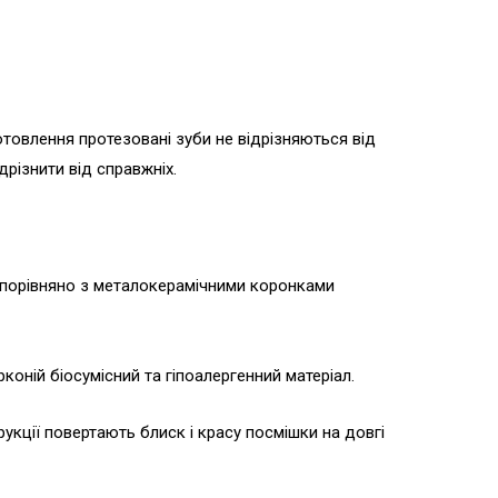
отовлення протезовані зуби не відрізняються від
дрізнити від справжніх.
ба порівняно з металокерамічними коронками
коній біосумісний та гіпоалергенний матеріал.
рукції повертають блиск і красу посмішки на довгі