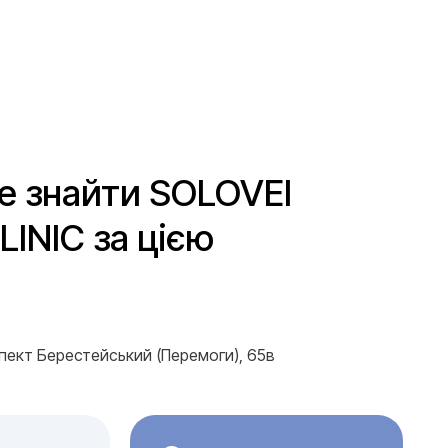
е знайти SOLOVEI
INIC за цією
спект Берестейський (Перемоги), 65в