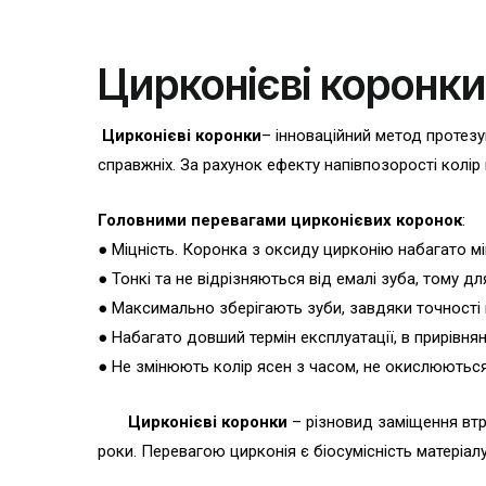
Цирконієві коронки
Цирконієві коронки
– інноваційний метод протезу
справжніх. За рахунок ефекту напівпозорості колір 
Головними перевагами цирконієвих коронок
:
● Міцність. Коронка з оксиду цирконію набагато мі
● Тонкі та не відрізняються від емалі зуба, тому 
● Максимально зберігають зуби, завдяки точності
● Набагато довший термін експлуатації, в прирівня
● Не змінюють колір ясен з часом, не окислюються 
Цирконієві коронки
– різновид заміщення втра
роки. Перевагою цирконія є біосумісність матеріал