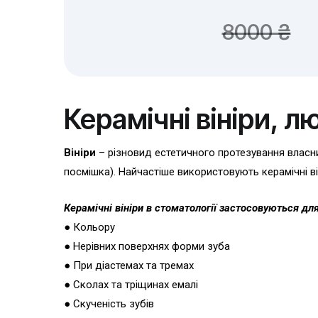
8000 ₴
Керамічні вініри, л
Вініри
– різновид естетичного протезування власни
посмішка). Найчастіше використовують керамічні ві
Керамічні вініри в стоматології застосовуються для
● Кольору
● Нерівних поверхнях форми зуба
● При діастемах та тремах
● Сколах та тріщинах емалі
● Скученість зубів