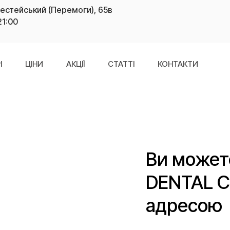
рестейський (Перемоги), 65в
21:00
І
ЦІНИ
АКЦІЇ
СТАТТІ
КОНТАКТИ
Ви может
DENTAL CL
адресою