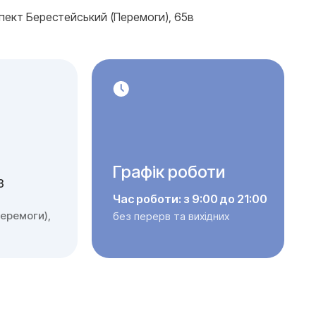
спект Берестейський (Перемоги), 65в
Графік роботи
3
Час роботи: з 9:00 до 21:00
еремоги),
без перерв та вихідних