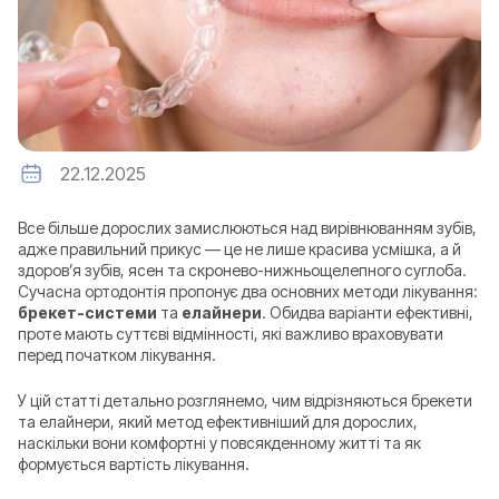
22.12.2025
Все більше дорослих замислюються над вирівнюванням зубів,
адже правильний прикус — це не лише красива усмішка, а й
здоров’я зубів, ясен та скронево-нижньощелепного суглоба.
Сучасна ортодонтія пропонує два основних методи лікування:
брекет-системи
та
елайнери
. Обидва варіанти ефективні,
проте мають суттєві відмінності, які важливо враховувати
перед початком лікування.
У цій статті детально розглянемо, чим відрізняються брекети
та елайнери, який метод ефективніший для дорослих,
наскільки вони комфортні у повсякденному житті та як
формується вартість лікування.