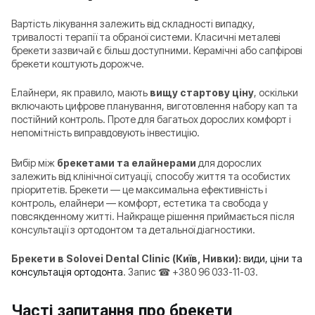
Вартість лікування залежить від складності випадку,
тривалості терапії та обраної системи. Класичні металеві
брекети зазвичай є більш доступними. Керамічні або сапфірові
брекети коштують дорожче.
Елайнери, як правило, мають
вищу стартову ціну
, оскільки
включають цифрове планування, виготовлення набору кап та
постійний контроль. Проте для багатьох дорослих комфорт і
непомітність виправдовують інвестицію.
Вибір між
брекетами та елайнерами
для дорослих
залежить від клінічної ситуації, способу життя та особистих
пріоритетів. Брекети — це максимальна ефективність і
контроль, елайнери — комфорт, естетика та свобода у
повсякденному житті. Найкраще рішення приймається після
консультації з ортодонтом та детальної діагностики.
Брекети в Solovei Dental Clinic (Київ, Нивки):
види, ціни та
консультація ортодонта
. Запис ☎ +380 96 033-11-03.
Часті запитання про брекети