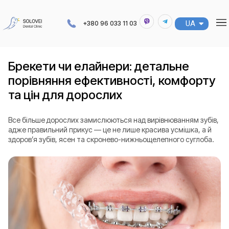
UA
RU
+380 96 033 11 03
Брекети чи елайнери: детальне
порівняння ефективності, комфорту
та цін для дорослих
Все більше дорослих замислюються над вирівнюванням зубів,
адже правильний прикус — це не лише красива усмішка, а й
здоров’я зубів, ясен та скронево-нижньощелепного суглоба.