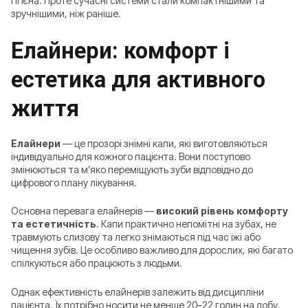
гігієна. Проте сучасні системи стали компактнішими та
зручнішими, ніж раніше.
Елайнери: комфорт і
естетика для активного
життя
Елайнери
— це прозорі знімні капи, які виготовляються
індивідуально для кожного пацієнта. Вони поступово
змінюються та м’яко переміщують зуби відповідно до
цифрового плану лікування.
Основна перевага елайнерів —
високий рівень комфорту
та естетичність
. Капи практично непомітні на зубах, не
травмують слизову та легко знімаються під час їжі або
чищення зубів. Це особливо важливо для дорослих, які багато
спілкуються або працюють з людьми.
Однак ефективність елайнерів залежить від дисципліни
пацієнта. Їх потрібно носити не менше 20–22 годин на добу.