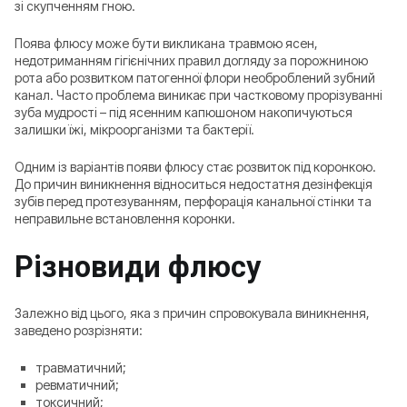
зі скупченням гною.
Поява флюсу може бути викликана травмою ясен,
недотриманням гігієнічних правил догляду за порожниною
рота або розвитком патогенної флори необроблений зубний
канал. Часто проблема виникає при частковому прорізуванні
зуба мудрості – під ясенним капюшоном накопичуються
залишки їжі, мікроорганізми та бактерії.
Одним із варіантів появи флюсу стає розвиток під коронкою.
До причин виникнення відноситься недостатня дезінфекція
зубів перед протезуванням, перфорація канальної стінки та
неправильне встановлення коронки.
Різновиди флюсу
Залежно від цього, яка з причин спровокувала виникнення,
заведено розрізняти:
травматичний;
ревматичний;
токсичний;