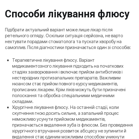
Способи лікування флюсу
Підібрати актуальний варіант може лише лікар після
ретельного огляду. Оскільки ситуація серйозна, не варто
нехтувати порадами стоматолога та пускати хворобу на
самоплив. Після діагностики призначається один зі способів:
Терапевтичне лікування флюсу. Варіант
медикаментозного лікування підходить на початкових
стадіях захворювання і включає прийом антибіотиків і
нестероїдних протизапальних препаратів. Важливим
нюансом стає прийом повного курсу медикаментів,
прописаних лікарем. Крім ліків можуть бути призначені
полоскання та обробка спеціальними медичними
складами.
Хірургічне лікування флюсу. На останній стадії, коли
скупчення гною досить сильне, а запальний процес
неможливо усунути прийомом медикаментів,
призначається видалення зуба із флюсом. Без проведення
хірургічного втручання розвиток абсцесу не зупинити й
видалення стає єдиним можливим способом уникнути