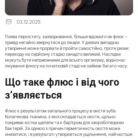
03.12.2025
Поява періоститу, захворювання, більше відомого як флюс –
привід негайно звернутися до лікаря. У деяких випадках
утворення може прорвати й пройти самостійно, проте ризик
переходу на серйозну стадію занадто великий. Наслідки
можуть бути неприємними для всього організму, водночас
лікування флюсу на початковій стадії не займає багато часу.
Що таке флюс і від чого
з’являється
Флюс є результатом запального процесу в окістя зуба.
Колагенова тканина, з якої складається окістя, щільно
покриває кістки щелепи та є бар’єром для хвороботворних
бактерій. За однією з причин герметичність окістя може
знизитися, і в результаті утворюється ущільнення, найчастіше