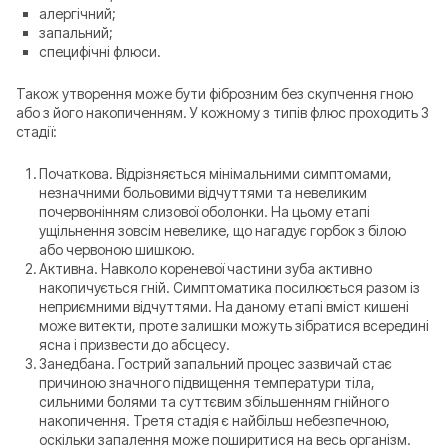
алергічний;
запальний;
специфічні флюси.
Також утворення може бути фіброзним без скупчення гною
або з його накопиченням. У кожному з типів флюс проходить 3
стадії:
Початкова. Відрізняється мінімальними симптомами,
незначними больовими відчуттями та невеликим
почервонінням слизової оболонки. На цьому етапі
ущільнення зовсім невелике, що нагадує горбок з білою
або червоною шишкою.
Активна. Навколо кореневої частини зуба активно
накопичується гній. Симптоматика посилюється разом із
неприємними відчуттями. На даному етапі вміст кишені
може витекти, проте залишки можуть зібратися всередині
ясна і призвести до абсцесу.
Занедбана. Гострий запальний процес зазвичай стає
причиною значного підвищення температури тіла,
сильними болями та суттєвим збільшенням гнійного
накопичення. Третя стадія є найбільш небезпечною,
оскільки запалення може поширитися на весь організм.