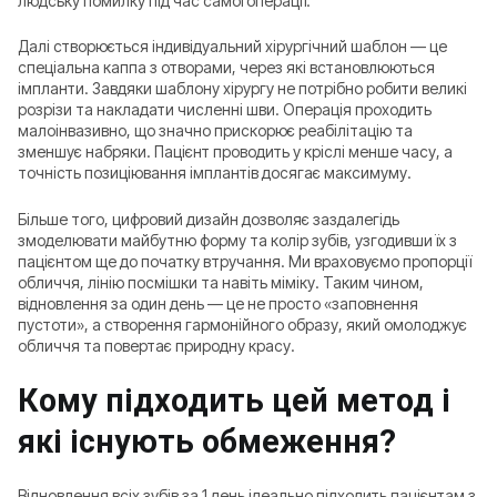
людську помилку під час самої операції.
Далі створюється індивідуальний хірургічний шаблон — це
спеціальна каппа з отворами, через які встановлюються
імпланти. Завдяки шаблону хірургу не потрібно робити великі
розрізи та накладати численні шви. Операція проходить
малоінвазивно, що значно прискорює реабілітацію та
зменшує набряки. Пацієнт проводить у кріслі менше часу, а
точність позиціювання імплантів досягає максимуму.
Більше того, цифровий дизайн дозволяє заздалегідь
змоделювати майбутню форму та колір зубів, узгодивши їх з
пацієнтом ще до початку втручання. Ми враховуємо пропорції
обличчя, лінію посмішки та навіть міміку. Таким чином,
відновлення за один день — це не просто «заповнення
пустоти», а створення гармонійного образу, який омолоджує
обличчя та повертає природну красу.
Кому підходить цей метод і
які існують обмеження?
Відновлення всіх зубів за 1 день ідеально підходить пацієнтам з