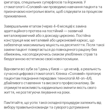
іригатора, спеціальних суперфлосів та йоржиків. У
стоматології «Соловей» ми проводимо навчання пацієнта та
призначаємо контрольні візити, щоб слідкувати за процесом
приживлення.
Завершальним етапом (через 4–6 місяців) є заміна
адаптаційного протеза на постійний — зазвичай
металокерамічний або з діоксиду цирконію. Постійна
конструкція має металевий або цирконієвий каркас, що
забезпечує максимальну міцність на десятиліття. Після такої
заміни пацієнт повертається до повноцінного раціону без
обмежень, насолоджуючись смаком улюблених страв та
бездоганною естетикою своєї нової посмішки.
Відновити всі зуби за 1 день у Києві — це не міф, а реальність
сучасної цифрової стоматології. Клініка «Соловей» пропонує
пацієнтам поєднання передових технологій All-on-4/6,
дбайливого ставлення та високого професіоналізму. Ви
отримуєте можливість кардинально змінити якість свого
життя, не розтягуючи лікування на роки.
Пам’ятайте, що успіх такої складної процедури залежить від
вибору правильної команди та суворого дотримання