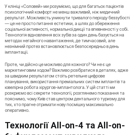
У клініці «Соловей» ми розуміємо, що для багатьох пацієнтів
психологічний комфорт не менш важливий, ніж медичний
результат. Можливість уникнути тривалого періоду беззубості
— це не просто питання естетики, а шлях до збереження
соціальної активності, нормальної дикції та впевненості у собі.
Технологія відновлення всіх зубів за один день базується на
методах негайного навантаження, де тимчасовий, але
незнімний протез встановлюється безпосередньо в день
імплантації.
Проте, чи дійсно це можливо для кожного? Чи не є це
маркетинговим ходом? Важливо розібратися в деталях, адже
за швидким результатом стоїть ретельне цифрове
планування, використання преміальних систем імплантів та
ювелірна робота хірургов-імплантолога. У цій статті ми
розкриємо всі секрети технології, розглянемо показання та
пояснимо, чому Київ став центром дентального туризму для
тих, хто прагне отримати нову посмішку максимально
оперативно.
Технології All-on-4 та All-on-