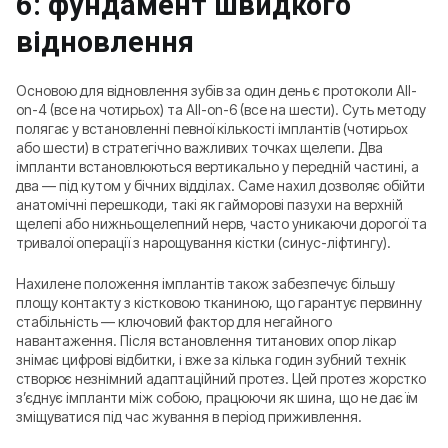
6: фундамент швидкого
відновлення
Основою для відновлення зубів за один день є протоколи All-
on-4 (все на чотирьох) та All-on-6 (все на шести). Суть методу
полягає у встановленні певної кількості імплантів (чотирьох
або шести) в стратегічно важливих точках щелепи. Два
імпланти встановлюються вертикально у передній частині, а
два — під кутом у бічних відділах. Саме нахил дозволяє обійти
анатомічні перешкоди, такі як гайморові пазухи на верхній
щелепі або нижньощелепний нерв, часто уникаючи дорогої та
тривалої операції з нарощування кістки (синус-ліфтингу).
Нахилене положення імплантів також забезпечує більшу
площу контакту з кістковою тканиною, що гарантує первинну
стабільність — ключовий фактор для негайного
навантаження. Після встановлення титанових опор лікар
знімає цифрові відбитки, і вже за кілька годин зубний технік
створює незнімний адаптаційний протез. Цей протез жорстко
з’єднує імпланти між собою, працюючи як шина, що не дає їм
зміщуватися під час жування в період приживлення.