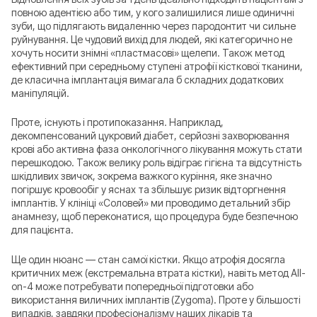
повною адентією або тим, у кого залишилися лише одиничні
зуби, що підлягають видаленню через пародонтит чи сильне
руйнування. Це чудовий вихід для людей, які категорично не
хочуть носити знімні «пластмасові» щелепи. Також метод
ефективний при середньому ступені атрофії кісткової тканини,
де класична імплантація вимагала б складних додаткових
маніпуляцій.
Проте, існують і протипоказання. Наприклад,
декомпенсований цукровий діабет, серйозні захворювання
крові або активна фаза онкологічного лікування можуть стати
перешкодою. Також велику роль відіграє гігієна та відсутність
шкідливих звичок, зокрема важкого куріння, яке значно
погіршує кровообіг у яснах та збільшує ризик відторгнення
імплантів. У клініці «Соловей» ми проводимо детальний збір
анамнезу, щоб переконатися, що процедура буде безпечною
для пацієнта.
Ще один нюанс — стан самої кістки. Якщо атрофія досягла
критичних меж (екстремальна втрата кістки), навіть метод All-
on-4 може потребувати попередньої підготовки або
використання виличних імплантів (Zygoma). Проте у більшості
випадків, завдяки професіоналізму наших лікарів та