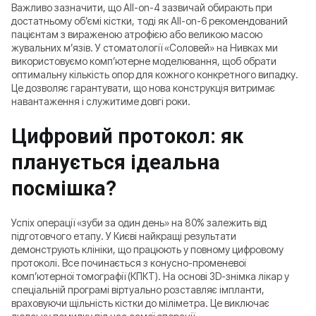
Важливо зазначити, що All-on-4 зазвичай обирають при
достатньому об’ємі кістки, тоді як All-on-6 рекомендований
пацієнтам з вираженою атрофією або великою масою
жувальних м’язів. У стоматології «Соловей» на Нивках ми
використовуємо комп’ютерне моделювання, щоб обрати
оптимальну кількість опор для кожного конкретного випадку.
Це дозволяє гарантувати, що нова конструкція витримає
навантаження і служитиме довгі роки.
Цифровий протокол: як
планується ідеальна
посмішка?
Успіх операції «зуби за один день» на 80% залежить від
підготовчого етапу. У Києві найкращі результати
демонструють клініки, що працюють у повному цифровому
протоколі. Все починається з конусно-променевої
комп’ютерної томографії (КПКТ). На основі 3D-знімка лікар у
спеціальній програмі віртуально розставляє імпланти,
враховуючи щільність кістки до міліметра. Це виключає