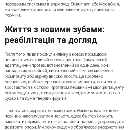
передовим системам (наприклад, Straumann або MegaGen),
ми знаходимо рішення для відновлення зубів у найкоротші
терміни.
Життя з новими зубами:
реабілітація та догляд
Після того, як ви покинули клініку з новою посмішкою,
починається важливий період адаптації. Тимчасовий
адаптаційний протез, встановлений за один день, хоч і
виглядає як постійний, виготовлений з легших матеріалів
(композиту або акрилу високої якості). Це зроблено
спеціально, щоб не перевантажувати імпланти, поки вони
зростаються з кісткою. Протягом перших 2–4 місяців пацієнту
рекомендується дотримуватися м’якої дієти: уникати горіхів,
сухарів та дуже твердих фруктів.
Гігієна стає пріоритетом номер один. Навколо імплантів не
повинно накопичуватися нальоту, адже бактерії можуть
викликати періімплантит — запалення тканин, що призводить
до втрати опори. Ми рекомендуємо обов’язкове використання