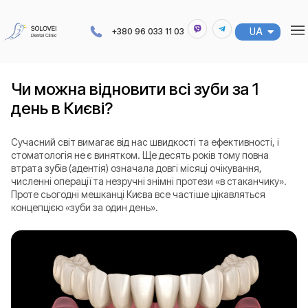
UA
RU
+380 96 033 11 03
Чи можна відновити всі зуби за 1
день в Києві?
Сучасний світ вимагає від нас швидкості та ефективності, і
стоматологія не є винятком. Ще десять років тому повна
втрата зубів (адентія) означала довгі місяці очікування,
численні операції та незручні знімні протези «в стаканчику».
Проте сьогодні мешканці Києва все частіше цікавляться
концепцією «зуби за один день».