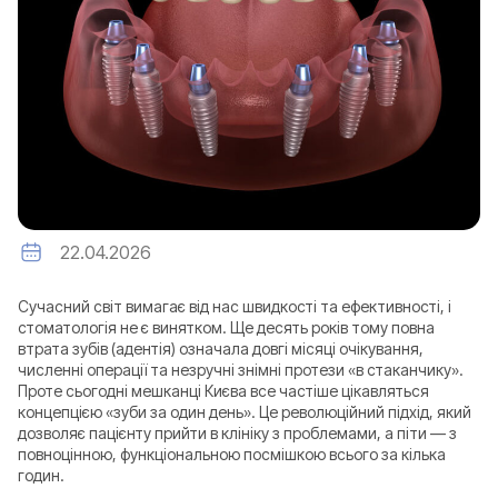
22.04.2026
Сучасний світ вимагає від нас швидкості та ефективності, і
стоматологія не є винятком. Ще десять років тому повна
втрата зубів (адентія) означала довгі місяці очікування,
численні операції та незручні знімні протези «в стаканчику».
Проте сьогодні мешканці Києва все частіше цікавляться
концепцією «зуби за один день». Це революційний підхід, який
дозволяє пацієнту прийти в клініку з проблемами, а піти — з
повноцінною, функціональною посмішкою всього за кілька
годин.