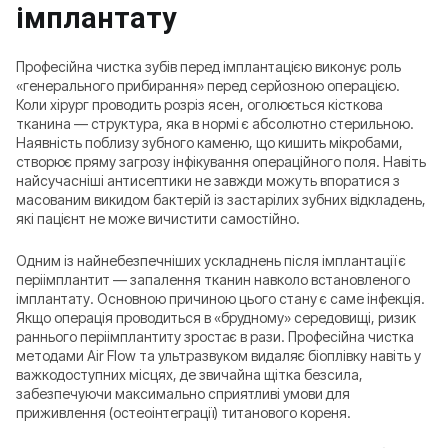
імплантату
Професійна чистка зубів перед імплантацією виконує роль
«генерального прибирання» перед серйозною операцією.
Коли хірург проводить розріз ясен, оголюється кісткова
тканина — структура, яка в нормі є абсолютно стерильною.
Наявність поблизу зубного каменю, що кишить мікробами,
створює пряму загрозу інфікування операційного поля. Навіть
найсучасніші антисептики не завжди можуть впоратися з
масованим викидом бактерій із застарілих зубних відкладень,
які пацієнт не може вичистити самостійно.
Одним із найнебезпечніших ускладнень після імплантації є
періімплантит — запалення тканин навколо встановленого
імплантату. Основною причиною цього стану є саме інфекція.
Якщо операція проводиться в «брудному» середовищі, ризик
раннього періімплантиту зростає в рази. Професійна чистка
методами Air Flow та ультразвуком видаляє біоплівку навіть у
важкодоступних місцях, де звичайна щітка безсила,
забезпечуючи максимально сприятливі умови для
приживлення (остеоінтеграції) титанового кореня.