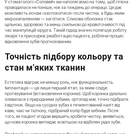
У стоматології «Соловей» ми наполягаємо на тому, щоб гігієна
проводилася не пізніше, ніж за тиждень до операції. Це дає
можливість яснам «заспокоїтися» після чистки, а будь-яким
мікрозапаленням — загоїтися. Слизова оболонка стає
щільною, здоровою та менш схильною до кровоточивості під
час маніпуляцій хірурга. Такий підхід значно полегшує роботу
лікаря та прискорює реабілітацію пацієнта, роблячи процес
відновлення зубів прогнозованим.
Точність підбору кольору та
стан м’яких тканин
Естетика відіграє не меншу роль, ніж функціональність.
Імплантація — це лише перший етап, за яким слідує
протезування (встановлення коронки). Щоб коронка ідеально
зливалася з природними зубами, ортопед має точно підібрати
її відтінок. Якщо на сусідніх зубах є пігментований наліт від
кави, чаю чи тютюну, підібраний колір буде хибним. Після
того, як пацієнт згодом вирішить зробити чистку, виявиться,
що нова коронка виглядає жовтішою за відбілені рідні зуби.