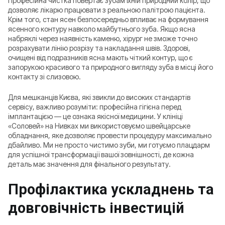
Професійна чистка повертає зубам їхній природний колір, що
дозволяє лікарю працювати з реальною палітрою пацієнта.
Крім того, стан ясен безпосередньо впливає на формування
ясенного контуру навколо майбутнього зуба. Якщо ясна
набряклі через наявність каменю, хірург не зможе точно
розрахувати лінію розрізу та накладання швів. Здорові,
очищені від подразників ясна мають чіткий контур, що є
запорукою красивого та природного вигляду зуба в місці його
контакту зі слизовою.
Для мешканців Києва, які звикли до високих стандартів
сервісу, важливо розуміти: професійна гігієна перед
імплантацією — це ознака якісної медицини. У клініці
«Соловей» на Нивках ми використовуємо швейцарське
обладнання, яке дозволяє провести процедуру максимально
дбайливо. Ми не просто чистимо зуби, ми готуємо плацдарм
для успішної трансформації вашої зовнішності, де кожна
деталь має значення для фінального результату.
Профілактика ускладнень та
довговічність інвестицій