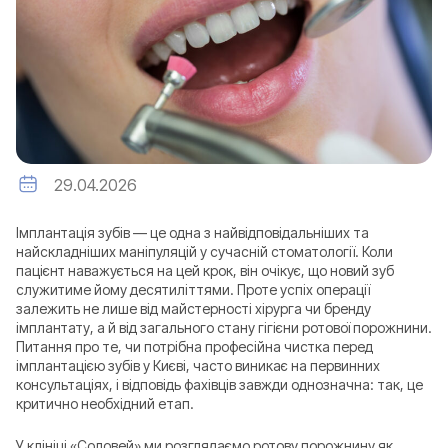
29.04.2026
Імплантація зубів — це одна з найвідповідальніших та
найскладніших маніпуляцій у сучасній стоматології. Коли
пацієнт наважується на цей крок, він очікує, що новий зуб
служитиме йому десятиліттями. Проте успіх операції
залежить не лише від майстерності хірурга чи бренду
імплантату, а й від загального стану гігієни ротової порожнини.
Питання про те, чи потрібна професійна чистка перед
імплантацією зубів у Києві, часто виникає на первинних
консультаціях, і відповідь фахівців завжди однозначна: так, це
критично необхідний етап.
У клініці «Соловей» ми розглядаємо ротову порожнину як