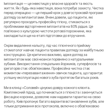
Імплантація — це інвестиція у власне здоров’я та якість
життя. Як і будь-яка інвестиція, вона потребує захисту. Чистка
перед операцією — це перший крок у довгостроковій програмі
догляду за імплантатами. Вчені довели, що пацієнти, які
регулярно проходять професійну гігієну, стикаються з
проблемами відторгнення імплантатів на 80% рідше. Це
пов’язано з культурою чистоти ротової порожнини, яка
закладається ще на етапі підготовки до втручання.
Окрім видалення нальоту, під час гігієнічного прийому
стоматолог навчає пацієнта правилам догляду за майбутньою
конструкцією. Це критично важливо, адже догляд за
імплантатом має свої нюанси порівняно з натуральними
зубами. Використання спеціальних йоржиків, суперфлосів та
іригаторів стає обов’язковим. Професійна чистка стає
моментом «перезавантаження» звичок пацієнта, що гарантує
успішну експлуатацію нового зуба протягом багатьох років.
Ми в клініці «Соловей» цінуємо довіру кожного клієнта.
Комплексний підхід, що починається з гігієніста і закінчується
фіксацією коронки, дозволяє нам надавати гарантію на свою
роботу. Київ пропонує багато варіантів встановлення зубів, але
тільки дотримання всіх протоколів, включно з обов’язковою