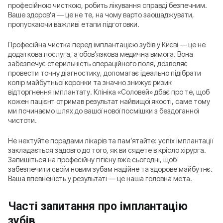
професійною чисткою, робить лікування справді безпечним.
Ваше здоров’я — це не те, на чому варто заощаджувати,
пропускаючи важливі етапи підготовки.
Професійна чистка перед імплантацією зубів у Києві — це не
додаткова послуга, а обов’язкова медична вимога. Вона
забезпечує стерильність операційного поля, дозволяє
провести точну діагностику, допомагає ідеально підібрати
колір майбутньої коронки та значно знижує ризик
відторгнення імплантату. Клініка «Соловей» дбає про те, щоб
кожен пацієнт отримав результат найвищої якості, саме тому
ми починаємо шлях до вашої нової посмішки з бездоганної
чистоти.
Не нехтуйте порадами лікарів та пам’ятайте: успіх імплантації
закладається задовго до того, як ви сядете в крісло хірурга.
Запишіться на професійну гігієну вже сьогодні, щоб
забезпечити своїм новим зубам надійне та здорове майбутнє.
Ваша впевненість у результаті — це наша головна мета.
Часті запитання про імплантацію
зубів