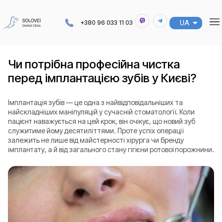
UA
RU
+380 96 033 11 03
Чи потрібна професійна чистка
перед імплантацією зубів у Києві?
Імплантація зубів — це одна з найвідповідальніших та
найскладніших маніпуляцій у сучасній стоматології. Коли
пацієнт наважується на цей крок, він очікує, що новий зуб
служитиме йому десятиліттями. Проте успіх операції
залежить не лише від майстерності хірурга чи бренду
імплантату, а й від загального стану гігієни ротової порожнини.