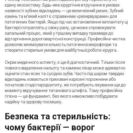
єдину екосистему. Будь-яке хірургічне втручання в умовах
наявності зубних відкладень — це величезний ризик. Зубний
камінь та м’який наліт є справжніми «резервуарами» для
патогенних бактерій. Якщо під час встановлення імплантату ці
бактерії потраплять у свіжу рану, це може спровокувати
запальний процес, який у гіршому випадку призведе до
відторгнення дороговартісної конструкції. Професійна чистка
дозволяє мінімізувати кількість патогенної мікрофлори та
створити стерильні умови для майбутньої роботи хірурга.
Окрім медичного аспекту, є ще й діагностичний. Тільки після
повного видалення нальоту та каменю лікар може адекватно
оцінити стан ясен та сусідніх зубів. Часто під шаром твердих
відкладень ховаються приховані каріозні порожнини або
початкові стадії пародонтиту, які потребують лікування ще до
моменту вкручування титанового штифта. Тому професійна
гігієна — це фундамент, без якого неможливо побудувати
надійну та здорову посмішку.
Безпека та стерильність:
чому бактерії — ворог