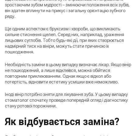
зростаючим зубом мудрості – змінюючи положення всіх зубів,
він здатен вплинути на прикус і загальну орієнтацію зубного
ряду.
Ще одним аспектом є бруксизм і хвороби, що викликають
сильне стиснення щелеп. Серед них, наприклад, ураження
лицьових суглобів. Тобто будь-які дії, при яких створюється
надмірний тиск на вініри, можуть стати причиною їх
пошкодження.
Необхідність заміни в цьому випадку визначає лікар. Якщо вінір
не пошкоджений, а лише відклеївся, можна обійтися
повторним приклеюванням. Однак якщо є відкол або
потертість, відновити естетику усмішки вже неможливо.
Іноді вінір потрібно зняти для лікування зуба. У цьому випадку
стоматолог спочатку проведе попередній огляд і діагностику
стану ротової порожнини.
Як відбувається заміна?