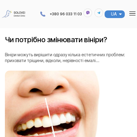
UA
RU
+380 96 033 11 03
Чи потрібно змінювати вініри?
Вініри можуть вирішити одразу кілька естетичних проблем:
приховати тріщини, відколи, нерівності емалі...