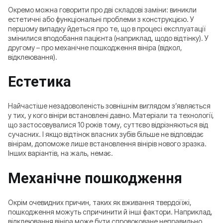
Окремо можна говорити про дві складові заміни: виникли
естетичні або функціональні проблеми з конструкцією. У
першому випадку йдеться про те, що в процесі експлуатації
змінилися вподобання пацієнта (наприклад, щодо відтінку). У
другому – про механічне пошкодження вініра (відкол,
відклеювання).
Естетика
Найчастіше незадоволеність зовнішнім виглядом з’являється
у тих, у кого вініри встановлені давно. Матеріали та технології,
що застосовувалися 10 років тому, суттєво відрізняються від
сучасних. І якщо відтінок власних зубів більше не відповідає
вінірам, допоможе лише встановлення вінірів нового зразка.
Інших варіантів, на жаль, немає.
Механічне пошкодження
Окрім очевидних причин, таких як вживання твердої їжі,
пошкодження можуть спричинити й інші фактори. Наприклад,
відклеювання вініра може бути спровоковане неправильно