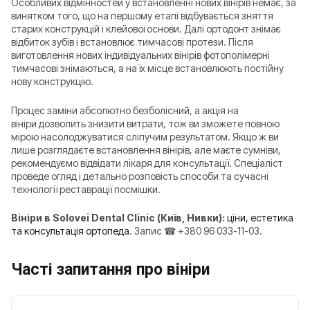
Особливих відмінностей у встановленні нових вінірів немає, за
винятком того, що на першому етапі відбувається зняття
старих конструкцій і клейової основи. Далі ортодонт знімає
відбиток зубів і встановлює тимчасові протези. Після
виготовлення нових індивідуальних вінірів фотополімерні
тимчасові знімаються, а на їх місце встановлюють постійну
нову конструкцію.
Процес заміни абсолютно безболісний, а акція на
вініри дозволить знизити витрати, тож ви зможете повною
мірою насолоджуватися сліпучим результатом. Якщо ж ви
лише розглядаєте встановлення вінірів, але маєте сумніви,
рекомендуємо відвідати лікаря для консультації. Спеціаліст
проведе огляд і детально розповість способи та сучасні
технології реставрації посмішки.
Вініри в Solovei Dental Clinic (Київ, Нивки):
ціни, естетика
та консультація ортопеда
. Запис ☎ +380 96 033-11-03.
Часті запитання про вініри