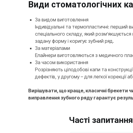
Види стоматологічних ка
За видом виготовлення
Індивідуальні та термопластичні: перший в
спеціального складу, який розм’якшується 
задану форму і коригує зубний ряд.
За матеріалами
Елайнери виготовляються з медичного плас
За часом використання
Розрізняють цілодобові капи та конструкці
дефектів, у другому – для легкої корекції аб
Вирішувати, що краще, класичні брекети чи
виправлення зубного ряду гарантує резул
Часті запитання