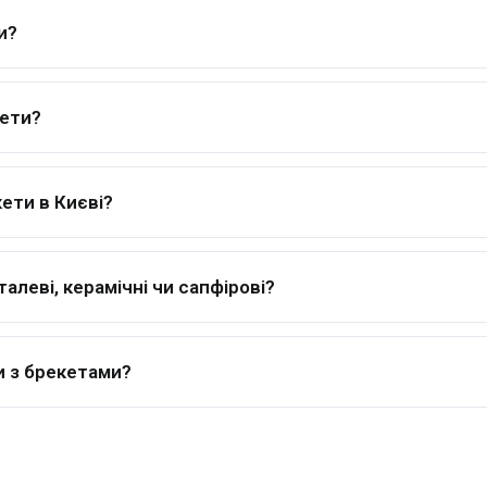
и?
кети?
ети в Києві?
талеві, керамічні чи сапфірові?
и з брекетами?