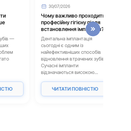
30/07/2026
30/
Чому важливо проходити
Які по
професійну гігієну після
імпла
встановлення імплантів?
призв
—
Дентальна імплантація
Імплант
сьогодні є одним із
вважає
м
найефективніших способів
найнаді
відновлення втрачених зубів.
найпро
Сучасні імпланти
віднов
відзначаються високою...
Сучасні
Ю
ЧИТАТИ ПОВНІСТЮ
Ч