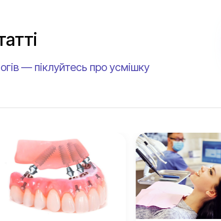
татті
огів — піклуйтесь про усмішку