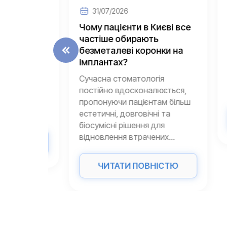
31/07/2026
3
ний
Чому пацієнти в Києві все
Як з
я на
частіше обирають
житт
безметалеві коронки на
на і
імплантах?
Втра
ькох
Сучасна стоматологія
всіх 
постійно вдосконалюється,
зовні
нішній
пропонуючи пацієнтам більш
естетичні, довговічні та
біосумісні рішення для
відновлення втрачених...
ТЮ
ЧИТАТИ ПОВНІСТЮ