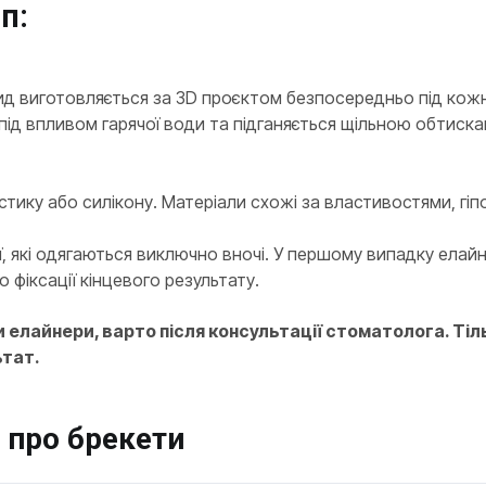
п:
ид виготовляється за 3D проєктом безпосередньо під кожн
під впливом гарячої води та підганяється щільною обтискан
тику або силікону. Матеріали схожі за властивостями, гіп
ї, які одягаються виключно вночі. У першому випадку ела
о фіксації кінцевого результату.
 елайнери, варто після консультації стоматолога. Тіл
ьтат.
 про брекети