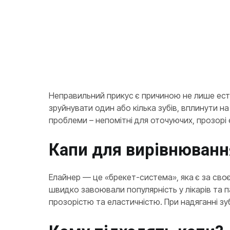
Неправильний прикус є причиною не лише ест
зруйнувати один або кілька зубів, вплинути н
проблеми – непомітні для оточуючих, прозорі е
Капи для вирівнювання
Елайнер — це «брекет-система», яка є за сво
швидко завоювали популярність у лікарів та п
прозорістю та еластичністю. При надяганні зу