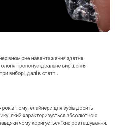
 нерівномірне навантаження здатне
тологія пропонує ідеальне вирішення
ри виборі, далі в статті.
років тому, елайнери для зубів досить
астику, який характеризується абсолютною
 завдяки чому коригується їхнє розташування.