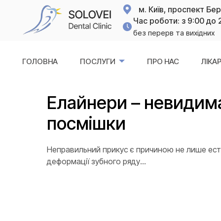
м. Київ, проспект Бе
Час роботи: з 9:00 до 
без перерв та вихідних
ГОЛОВНА
ПОСЛУГИ
ПРО НАС
ЛІКАР
Елайнери – невидима
посмішки
Неправильний прикус є причиною не лише ест
деформації зубного ряду...