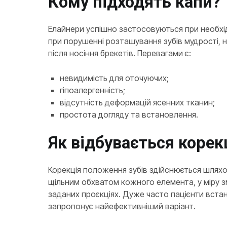
Кому підходять капи?
Елайнери успішно застосовуються при необхід
при порушенні розташування зубів мудрості, н
після носіння брекетів. Перевагами є:
невидимість для оточуючих;
гіпоалергенність;
відсутність деформацій ясенних тканин;
простота догляду та встановлення.
Як відбувається корек
Корекція положення зубів здійснюється шлях
щільним обхватом кожного елемента, у міру з
заданих проєкціях. Дуже часто пацієнти вста
запропонує найефективніший варіант.