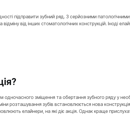
ності підправити зубний ряд. З серйозними патологічними 
а відміну від інших стоматологічних конструкцій. Іноді ел
ція?
ом одночасного зміщення та обертання зубного ряду у нео
міни розташування зубів встановлюється нова конструкція
новлюють елайнери, на які діє акція. Однак краще прислух