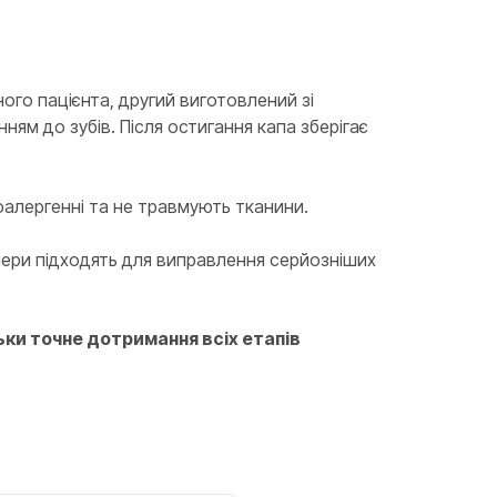
ого пацієнта, другий виготовлений зі
ням до зубів. Після остигання капа зберігає
оалергенні та не травмують тканини.
йнери підходять для виправлення серйозніших
ьки точне дотримання всіх етапів