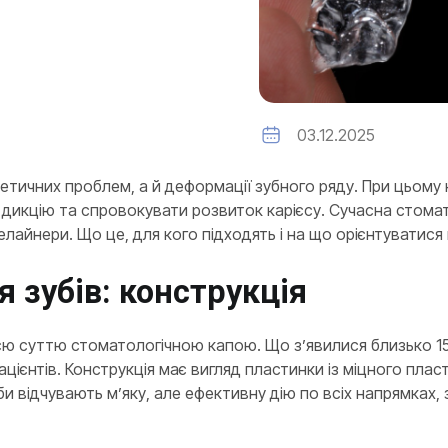
03.12.2025
етичних проблем, а й деформації зубного ряду. При цьому
а дикцію та спровокувати розвиток карієсу. Сучасна стома
лайнери. Що це, для кого підходять і на що орієнтуватися п
 зубів: конструкція
єю суттю стоматологічною капою. Що з’явилися близько 15 
ацієнтів. Конструкція має вигляд пластинки із міцного пл
би відчувають м’яку, але ефективну дію по всіх напрямках,