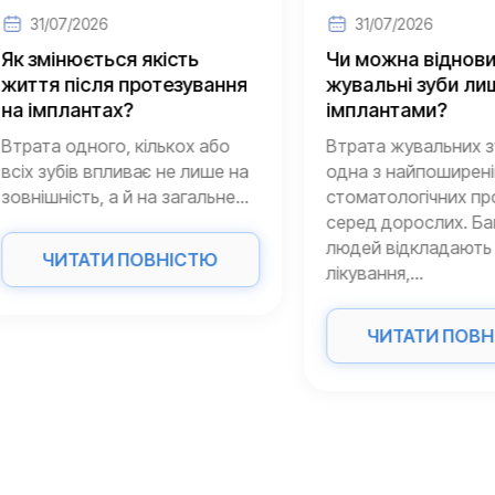
1/07/2026
31/07/2026
мінюється якість
Чи можна відновити
я після протезування
жувальні зуби лише
мплантах?
імплантами?
та одного, кількох або
Втрата жувальних зубів 
зубів впливає не лише на
одна з найпоширеніших
шність, а й на загальне...
стоматологічних пробле
серед дорослих. Багато
людей відкладають
ЧИТАТИ ПОВНІСТЮ
лікування,...
ЧИТАТИ ПОВНІСТ