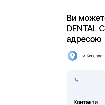
Ви может
DENTAL CL
адресою
м. Київ, про
Контакти