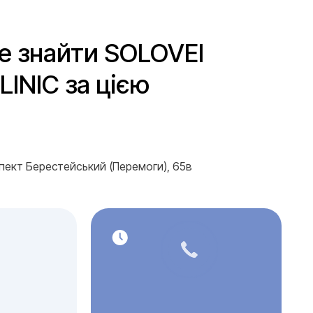
е знайти SOLOVEI
INIC за цією
спект Берестейський (Перемоги), 65в