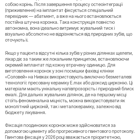
собою корінь. Після завершення процесу остеоінтеграції
(приживлення) на імплантат фіксується спеціальний
перехідник — абатмент, а вже на нього встановлюється
постійна штучна коронка. Така конструкція повністю
автономна, вона ідеально витримує жувальний тиск і
візуально абсолютно не відрізняється від природних зубів, що
оточують її.
Якщо у пацієнта відсутні кілька зубів у різних ділянках щелепи,
лікар діє за таким же локальним принципом, встановлюючи
окремий імплантат під кожну втрачену одиницю. Для
виготовлення коронок у зоні посмішки фахівці клініки
«Соловей» на Нивках використовують виключно безметалеві
технології: пресовану кераміку E.max або діоксид цирконію. Ці
матеріали мають унікальну напівпрозорість і природний блиск
емалі. Для дальніх жувальних ділянок, де на першому місці
стоїть феноменальна міцність, можна використовувати як
монолітний цирконій, так і металокераміку, залежно від
бюджету лікування.
Фіксація поодиноких коронок може здійснюватися за
допомогою цементу або прогресивного гвинтового протоколу.
Гвинтова фіксація у 2026 році вважається пріоритетною,