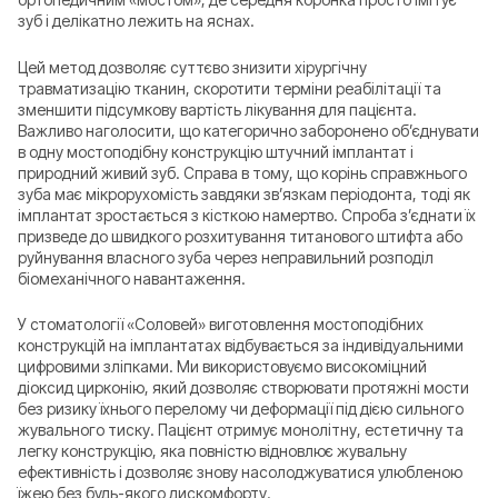
зуб і делікатно лежить на яснах.
Цей метод дозволяє суттєво знизити хірургічну
травматизацію тканин, скоротити терміни реабілітації та
зменшити підсумкову вартість лікування для пацієнта.
Важливо наголосити, що категорично заборонено об’єднувати
в одну мостоподібну конструкцію штучний імплантат і
природний живий зуб. Справа в тому, що корінь справжнього
зуба має мікрорухомість завдяки зв’язкам періодонта, тоді як
імплантат зростається з кісткою намертво. Спроба з’єднати їх
призведе до швидкого розхитування титанового штифта або
руйнування власного зуба через неправильний розподіл
біомеханічного навантаження.
У стоматології «Соловей» виготовлення мостоподібних
конструкцій на імплантатах відбувається за індивідуальними
цифровими зліпками. Ми використовуємо високоміцний
діоксид цирконію, який дозволяє створювати протяжні мости
без ризику їхнього перелому чи деформації під дією сильного
жувального тиску. Пацієнт отримує монолітну, естетичну та
легку конструкцію, яка повністю відновлює жувальну
ефективність і дозволяє знову насолоджуватися улюбленою
їжею без будь-якого дискомфорту.