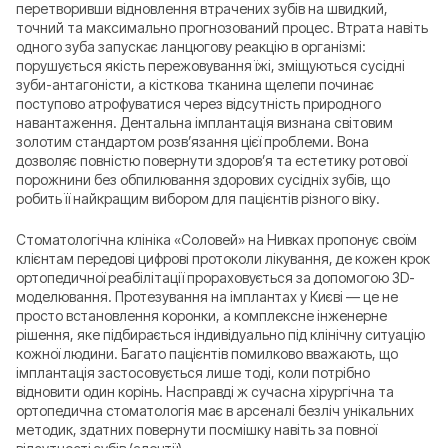
перетворивши відновлення втрачених зубів на швидкий,
точний та максимально прогнозований процес. Втрата навіть
одного зуба запускає ланцюгову реакцію в організмі:
порушується якість пережовування їжі, зміщуються сусідні
зуби-антагоністи, а кісткова тканина щелепи починає
поступово атрофуватися через відсутність природного
навантаження. Дентальна імплантація визнана світовим
золотим стандартом розв’язання цієї проблеми. Вона
дозволяє повністю повернути здоров’я та естетику ротової
порожнини без обпилювання здорових сусідніх зубів, що
робить її найкращим вибором для пацієнтів різного віку.
Стоматологічна клініка «Соловей» на Нивках пропонує своїм
клієнтам передові цифрові протоколи лікування, де кожен крок
ортопедичної реабілітації прораховується за допомогою 3D-
моделювання. Протезування на імплантах у Києві — це не
просто встановлення коронки, а комплексне інженерне
рішення, яке підбирається індивідуально під клінічну ситуацію
кожної людини. Багато пацієнтів помилково вважають, що
імплантація застосовується лише тоді, коли потрібно
відновити один корінь. Насправді ж сучасна хірургічна та
ортопедична стоматологія має в арсеналі безліч унікальних
методик, здатних повернути посмішку навіть за повної