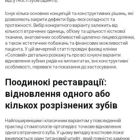
відсутності зубів (адентії).
Існує кілька основних концепцій та конструктивних рішень, які
дозволяють закрити дефекти будь-якої складності та
протяжності. Вибір конкретного варіанту залежить від
кількості втрачених одиниць, об’єму та щільності кісткової
тканини, анатомічних особливостей щелепно-лицевої ділянки,
а також естетичних побажань та фінансових можливостей
пацієнта. У цій вичерпній статті провідні фахівці клініки
«Соловей» детально розкажуть про всі існуючі варіанти
відновлення зубних рядів на імплантатах, їхні конструктивні
особливості, переваги та показання до застосування.
Поодинокі реставрації:
відновлення одного або
кількох розрізнених зубів
Найпоширенішим і класичним варіантом у повсякденній
практиці стоматологів-ортопедів є точкове відновлення
одного втраченого зуба. У цьому випадку в кісткове ложе
вживлюється один титановий штифт, який повністю замінює