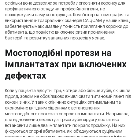
оскільки вона дозволяє за потреби легко зняти коронку для
профілактичного огляду чи професійної гігієни, не
пошкоджуючи саму конструкцію. Комп’ютерна томографія та
використання інтраоральних сканерів CAD/CAM у нашій клініці
забезпечують максимальну точність прилягання коронки до
абатмента, що повністю виключає ризик проникнення
бактерій та розвитку запальних процесів у яснах.
Мостоподібні протези на
імплантатах при включених
дефектах
Коли у пацієнта відсутні три, чотири або більше зубів, які йшли
підряд, зовсім не обов’язково вживлювати титановий гвинт під
кожен із них. У таких клінічних ситуаціях оптимальним та
економічно вигідним рішенням є встановлення
мостоподібного протеза з опорою на імплантати. Наприклад,
для відновлення дефекту з трьох зубів хірургу достатньо
встановити лише два імплантати по краях проміжку. На них
фіксуються опорні абатменти, які об’єднуються суцільним
ортопедичним «мостом», де середня коронка просто імітує