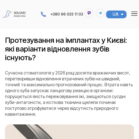
UA
RU
+380 96 033 11 03
Протезування на імплантах у Києві:
які варіанти відновлення зубів
існують?
Сучасна стоматологія у 2026 році досягла вражаючих висот,
перетворивши відновлення втрачених зубів на швидкий,
точний та максимально прогнозований процес. Втрата навіть
одного зуба запускає ланцюгову реакцію в організмі:
порушується якість пережовування їжі, зміщуються сусідні
зуби-антагоністи, а кісткова тканина щелепи починає
поступово атрофуватися через відсутність природного
навантаження.