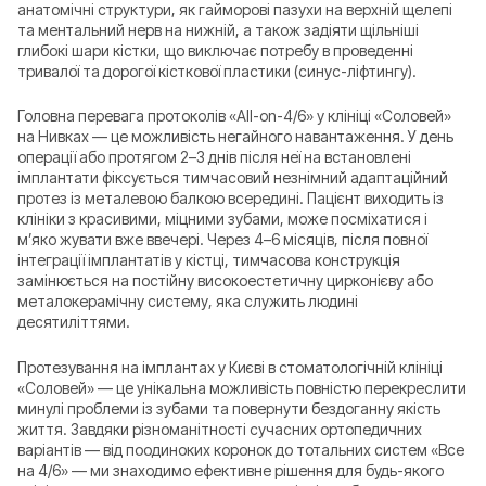
анатомічні структури, як гайморові пазухи на верхній щелепі
та ментальний нерв на нижній, а також задіяти щільніші
глибокі шари кістки, що виключає потребу в проведенні
тривалої та дорогої кісткової пластики (синус-ліфтингу).
Головна перевага протоколів «All-on-4/6» у клініці «Соловей»
на Нивках — це можливість негайного навантаження. У день
операції або протягом 2–3 днів після неї на встановлені
імплантати фіксується тимчасовий незнімний адаптаційний
протез із металевою балкою всередині. Пацієнт виходить із
клініки з красивими, міцними зубами, може посміхатися і
м’яко жувати вже ввечері. Через 4–6 місяців, після повної
інтеграції імплантатів у кістці, тимчасова конструкція
замінюється на постійну високоестетичну цирконієву або
металокерамічну систему, яка служить людині
десятиліттями.
Протезування на імплантах у Києві в стоматологічній клініці
«Соловей» — це унікальна можливість повністю перекреслити
минулі проблеми із зубами та повернути бездоганну якість
життя. Завдяки різноманітності сучасних ортопедичних
варіантів — від поодиноких коронок до тотальних систем «Все
на 4/6» — ми знаходимо ефективне рішення для будь-якого