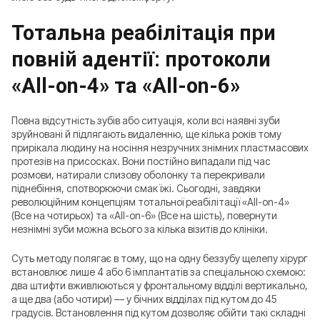
Тотальна реабілітація при
повній адентії: протоколи
«All-on-4» та «All-on-6»
Повна відсутність зубів або ситуація, коли всі наявні зуби
зруйновані й підлягають видаленню, ще кілька років тому
прирікала людину на носіння незручних знімних пластмасових
протезів на присосках. Вони постійно випадали під час
розмови, натирали слизову оболонку та перекривали
піднебіння, спотворюючи смак їжі. Сьогодні, завдяки
революційним концепціям тотальної реабілітації «All-on-4»
(Все на чотирьох) та «All-on-6» (Все на шість), повернути
незнімні зуби можна всього за кілька візитів до клініки.
Суть методу полягає в тому, що на одну беззубу щелепу хірург
встановлює лише 4 або 6 імплантатів за спеціальною схемою:
два штифти вживлюються у фронтальному відділі вертикально,
а ще два (або чотири) — у бічних відділах під кутом до 45
градусів. Встановлення під кутом дозволяє обійти такі складні