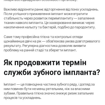
Важливо відрізняти раннє відторгнення від пізніх ускладнень.
Після успішного приживлення імплант може втратити
стабільність через розвиток периімплантиту — запалення
тканин навколо імпланта. Це захворювання виникає через
накопичення нальоту та бактерій, подібно до пародонтиту.
Саме тому професійна гігієна та контрольні огляди
щонайменше двічі на рік — обов’язкова умова довготривалого
результату. Регулярна діагностика дозволяє виявити
проблему на ранній стадії та зберегти імплант.
Як продовжити термін
служби зубного імпланта?
Імплант — це повноцінна частина зубного ряду, і догляд за
ним повинен бути не менш ретельним, ніж за власними
зубами. Правильна гігієна значно знижує ризик запальних
процесів та ускладнень.