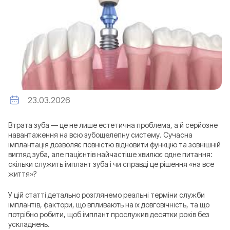
23.03.2026
Втрата зуба — це не лише естетична проблема, а й серйозне
навантаження на всю зубощелепну систему. Сучасна
імплантація дозволяє повністю відновити функцію та зовнішній
вигляд зуба, але пацієнтів найчастіше хвилює одне питання:
скільки служить імплант зуба і чи справді це рішення «на все
життя»?
У цій статті детально розглянемо реальні терміни служби
імплантів, фактори, що впливають на їх довговічність, та що
потрібно робити, щоб імплант прослужив десятки років без
ускладнень.