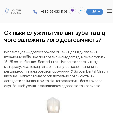
UA
RU
+380 96 033 11 03
Скільки служить імплант зуба та від
чого залежить його довговічність?
Імплант зуба — довгострокове рішення для відновлення
втрачених зубів, яке при правильному догляді може служити
15–25 років і більше. Довговічність імпланта залежить від
матеріалу, кваліфікації лікаря, стану кісткової тканини та
регулярності гігієни ротової порожнини. У Solovei Dental Clinic у
Києві на Нивках стоматологи детально пояснюють, як
доглядати за імплантом та від чого залежить його тривала
служба, щоб усмішка залишалася здоровою та красивою.