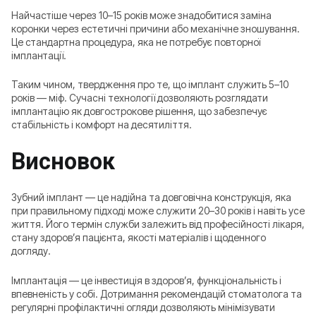
Найчастіше через 10–15 років може знадобитися заміна
коронки через естетичні причини або механічне зношування.
Це стандартна процедура, яка не потребує повторної
імплантації.
Таким чином, твердження про те, що імплант служить 5–10
років — міф. Сучасні технології дозволяють розглядати
імплантацію як довгострокове рішення, що забезпечує
стабільність і комфорт на десятиліття.
Висновок
Зубний імплант — це надійна та довговічна конструкція, яка
при правильному підході може служити 20–30 років і навіть усе
життя. Його термін служби залежить від професійності лікаря,
стану здоров’я пацієнта, якості матеріалів і щоденного
догляду.
Імплантація — це інвестиція в здоров’я, функціональність і
впевненість у собі. Дотримання рекомендацій стоматолога та
регулярні профілактичні огляди дозволяють мінімізувати