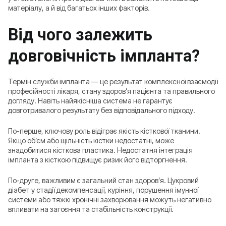
матеріалу, а й від багатьох інших факторів.
Від чого залежить
довговічність імпланта?
Термін служби імпланта — це результат комплексної взаємодії
професійності лікаря, стану здоров’я пацієнта та правильного
догляду. Навіть найякісніша система не гарантує
довготривалого результату без відповідального підходу.
По-перше, ключову роль відіграє якість кісткової тканини.
Якщо об’єм або щільність кістки недостатні, може
знадобитися кісткова пластика. Недостатня інтеграція
імпланта з кісткою підвищує ризик його відторгнення.
По-друге, важливим є загальний стан здоров’я. Цукровий
діабет у стадії декомпенсації, куріння, порушення імунної
системи або тяжкі хронічні захворювання можуть негативно
впливати на загоєння та стабільність конструкції.