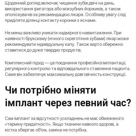
Щоденний догляд включає чищення зубів двічі на день,
використання іригатора або міжзубних йоржиків, а також
ополіскувачів за рекомендацією лікаря. Особливу увагу слід
приділяти ділянці контакту коронки з яснами.
Не менш важливо уникати надмірного навантаження. При
наявності бруксизму (нічного скреготіння зубами) лікар може
рекомендувати індивідуальну капу. Також варто обережно
ставитися до дуже твердих продуктів.
Комплексний підхід — це поєднання професійної імплантації,
регулярного контролю та відповідального ставлення пацієнта.
Саме він забезпечує максимальну довговічність конструкції.
Чи потрібно міняти
імплант через певний час?
Сам імплант за відсутності ускладнень не має обмеженого
«терміну придатності». Якщо тканини навколо здорові, а
кістка зберігає об’єм, заміна не потрібна.