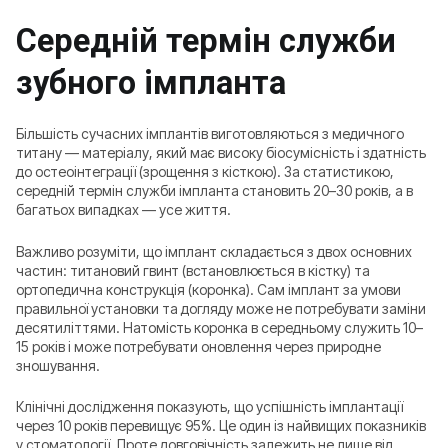
Середній термін служби
зубного імпланта
Більшість сучасних імплантів виготовляються з медичного
титану — матеріалу, який має високу біосумісність і здатність
до остеоінтеграції (зрощення з кісткою). За статистикою,
середній термін служби імпланта становить 20–30 років, а в
багатьох випадках — усе життя.
Важливо розуміти, що імплант складається з двох основних
частин: титановий гвинт (встановлюється в кістку) та
ортопедична конструкція (коронка). Сам імплант за умови
правильної установки та догляду може не потребувати заміни
десятиліттями. Натомість коронка в середньому служить 10–
15 років і може потребувати оновлення через природне
зношування.
Клінічні дослідження показують, що успішність імплантації
через 10 років перевищує 95%. Це один із найвищих показників
у стоматології. Проте довговічність залежить не лише від