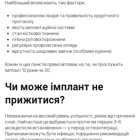
Найбільший вплив мають такі фактори:
професіоналізм лікаря та правильність хірургічного
протоколу
якість імплантаційної системи
стан кісткової тканини
гігієна ротової порожнини
регулярні профілактичні огляди
відсутність шкідливих звичок (особливо куріння)
Кожен із цих пунктів прямо впливає на те, чи прослужить
імплант 10 років чи 30.
Чи може імплант не
прижитися?
Незважаючи на високий рівень успішності, ризик відторгнення
існує. Найчастіше це відбувається протягом перших 3–6
місяців після встановлення — у період остеоінтеграції.
Причинами можуть бути інфекція, порушення рекомендацій
лікаря або індивідуальні особливості організму.