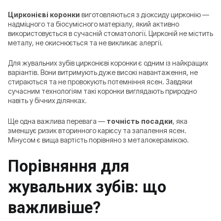
Цирконієві коронки
виготовляються з діоксиду цирконію —
надміцного та біосумісного матеріалу, який активно
використовується в сучасній стоматології. Цирконій не містить
металу, не окиснюється та не викликає алергії.
Для жувальних зубів цирконієві коронки є одним із найкращих
варіантів. Вони витримують дуже високі навантаження, не
стираються та не провокують потемніння ясен. Завдяки
сучасним технологіям такі коронки виглядають природно
навіть у бічних ділянках.
Ще одна важлива перевага —
точність посадки
, яка
зменшує ризик вторинного карієсу та запалення ясен.
Мінусом є вища вартість порівняно з металокерамікою.
Порівняння для
жувальних зубів: що
важливіше?