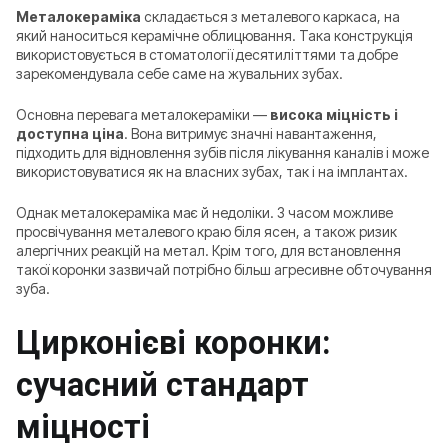
Металокераміка
складається з металевого каркаса, на
який наноситься керамічне облицювання. Така конструкція
використовується в стоматології десятиліттями та добре
зарекомендувала себе саме на жувальних зубах.
Основна перевага металокераміки —
висока міцність і
доступна ціна
. Вона витримує значні навантаження,
підходить для відновлення зубів після лікування каналів і може
використовуватися як на власних зубах, так і на імплантах.
Однак металокераміка має й недоліки. З часом можливе
просвічування металевого краю біля ясен, а також ризик
алергічних реакцій на метал. Крім того, для встановлення
такої коронки зазвичай потрібно більш агресивне обточування
зуба.
Цирконієві коронки:
сучасний стандарт
міцності