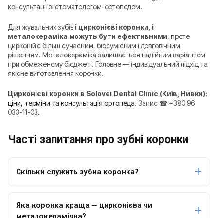
консультації зі стоматологом-ортопедом.
Для жувальних зубів
і цирконієві коронки, і
металокераміка можуть бути ефективними
, проте
цирконій є більш сучасним, біосумісним і довговічним
рішенням. Металокераміка залишається надійним варіантом
при обмеженому бюджеті. Головне — індивідуальний підхід та
якісне виготовлення коронки.
Цирконієві коронки в Solovei Dental Clinic (Київ, Нивки):
ціни, терміни та консультація ортопеда
. Запис ☎ +380 96
033-11-03.
Часті запитання про зубні коронки
Скільки служить зубна коронка?
Яка коронка краща — цирконієва чи
металокерамічна?