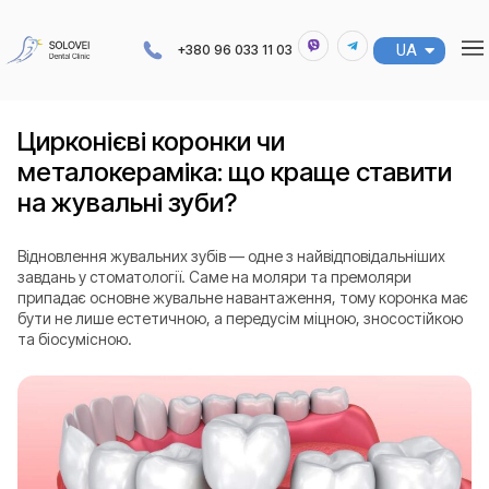
UA
RU
+380 96 033 11 03
Цирконієві коронки чи
металокераміка: що краще ставити
на жувальні зуби?
Відновлення жувальних зубів — одне з найвідповідальніших
завдань у стоматології. Саме на моляри та премоляри
припадає основне жувальне навантаження, тому коронка має
бути не лише естетичною, а передусім міцною, зносостійкою
та біосумісною.