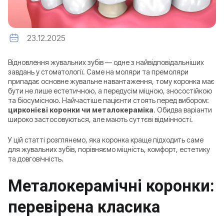
23.12.2025
Відновлення жувальних зубів — одне з найвідповідальніших
завдань у стоматології. Саме на моляри та премоляри
припадає основне жувальне навантаження, тому коронка має
бути не лише естетичною, а передусім міцною, зносостійкою
та біосумісною. Найчастіше пацієнти стоять перед вибором:
цирконієві коронки чи металокераміка
. Обидва варіанти
широко застосовуються, але мають суттєві відмінності.
У цій статті розглянемо, яка коронка краще підходить саме
для жувальних зубів, порівняємо міцність, комфорт, естетику
та довговічність.
Металокерамічні коронки:
перевірена класика