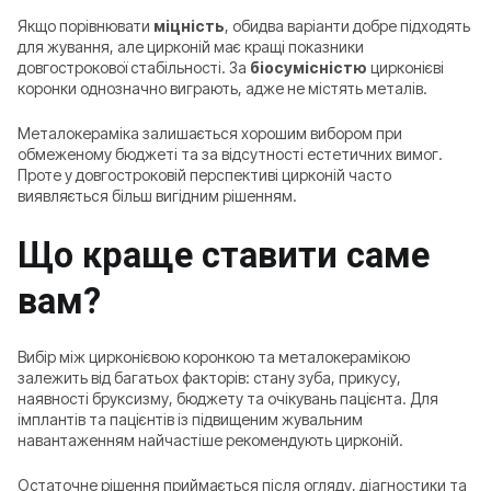
Якщо порівнювати
міцність
, обидва варіанти добре підходять
для жування, але цирконій має кращі показники
довгострокової стабільності. За
біосумісністю
цирконієві
коронки однозначно виграють, адже не містять металів.
Металокераміка залишається хорошим вибором при
обмеженому бюджеті та за відсутності естетичних вимог.
Проте у довгостроковій перспективі цирконій часто
виявляється більш вигідним рішенням.
Що краще ставити саме
вам?
Вибір між цирконієвою коронкою та металокерамікою
залежить від багатьох факторів: стану зуба, прикусу,
наявності бруксизму, бюджету та очікувань пацієнта. Для
імплантів та пацієнтів із підвищеним жувальним
навантаженням найчастіше рекомендують цирконій.
Остаточне рішення приймається після огляду, діагностики та