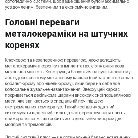
ортопедичної системи, щоб ваше рішення було максимально
усвідомленим, безпечним та економічно вигідним.
Головні переваги
металокераміки на штучних
коренях
Ключовою та незаперечною перевагою, якою володіють
металокерамічні коронки на імплантатах, є їхня виняткова
механічна міцність. Конструкція базується на суцільнолитому
або відфрезованому металевому каркасі (найчастіше це сплав
кобальт-хрому або нікель-хрому), який бере на себе все
колосальне жувальне навантаження. Зверху цей каркас
покривається декількома шарами високоякісної порцелянової
маси, яка запікається в спеціальній печі під дією
екстремальних температур. Такий «сендвіч» здатний
витримувати щоденний тиск під час пережовування навіть
найжорсткішої їжі, що робить його ідеальним вибором для
молярів та премолярів.
Другий суттєвий плюс — це оптимальний баланс естетичних