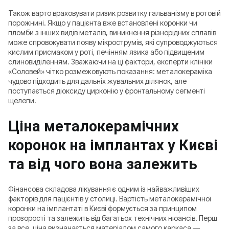
Також варто враховувати ризик розвитку гальванізму в ротовій
порожнині. Якщо у пацієнта вже встановлені коронки чи
пломби з інших видів металів, виникнення різнорідних сплавів
може спровокувати появу мікрострумів, які супроводжуються
кислим присмаком у роті, печінням язика або підвищеним
слиновиділенням. Зважаючи на ці фактори, експерти клініки
«Соловей» чітко розмежовують показання: металокераміка
чудово підходить для дальніх жувальних ділянок, але
поступається діоксиду цирконію у фронтальному сегменті
щелепи.
Ціна металокерамічних
коронок на імплантах у Києві
та від чого вона залежить
Фінансова складова лікування є одним із найважливіших
факторів для пацієнтів у столиці. Вартість металокерамічної
коронки на імплантаті в Києві формується за принципом
прозорості та залежить від багатьох технічних нюансів. Перш
за все, ціна визначається матеріалом самого каркаса —