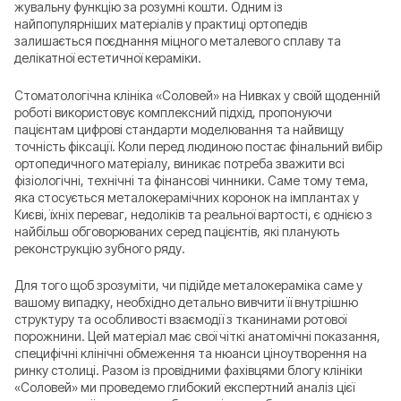
жувальну функцію за розумні кошти. Одним із
найпопулярніших матеріалів у практиці ортопедів
залишається поєднання міцного металевого сплаву та
делікатної естетичної кераміки.
Стоматологічна клініка «Соловей» на Нивках у своїй щоденній
роботі використовує комплексний підхід, пропонуючи
пацієнтам цифрові стандарти моделювання та найвищу
точність фіксації. Коли перед людиною постає фінальний вибір
ортопедичного матеріалу, виникає потреба зважити всі
фізіологічні, технічні та фінансові чинники. Саме тому тема,
яка стосується металокерамічних коронок на імплантах у
Києві, їхніх переваг, недоліків та реальної вартості, є однією з
найбільш обговорюваних серед пацієнтів, які планують
реконструкцію зубного ряду.
Для того щоб зрозуміти, чи підійде металокераміка саме у
вашому випадку, необхідно детально вивчити її внутрішню
структуру та особливості взаємодії з тканинами ротової
порожнини. Цей матеріал має свої чіткі анатомічні показання,
специфічні клінічні обмеження та нюанси ціноутворення на
ринку столиці. Разом із провідними фахівцями блогу клініки
«Соловей» ми проведемо глибокий експертний аналіз цієї