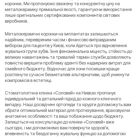
коронки. Ми пропонуємо зважену та конкурентну ціну на
металокераміку преміальної якості, гарантуючи використання
лише оригінальних сертифікованих компонентів світових
виробників.
Металокерамічні коронки на імплантатах залишаються
надійним, перевіреним часом і фінансово виправданим
вибором для пацієнтів у Києві, коли йдеться про відновлення
жувальної групи зубів. Їхня феноменальна міцність, стійкість до
великих навантажень та тривалий термін служби дозволяють
повністю вирішити проблему адентії без надмірних витрат для
сімейного бюджету. Водночас для зони посмішки краще
розглянути сучасні безметалеві альтернативи, щоб уникнути
компромісів в естетиці.
Стоматологічна клініка «Соловей» на Нивках пропонує
індивідуальний та детальний підхід до кожного клінічного
випадку. Наші досвідчені ортопеди та хірурги допоможуть вам
обрати оптимальний матеріал для протезування, враховуючи
анатомічні особливості та ваші побажання щодо бюджету.
Запишіться на консультацію до клініки «Соловей» вже
сьогодні, і ми допоможемо вам повернути здоров’я,
впевненість та бездоганну жувальну функцію за допомогою