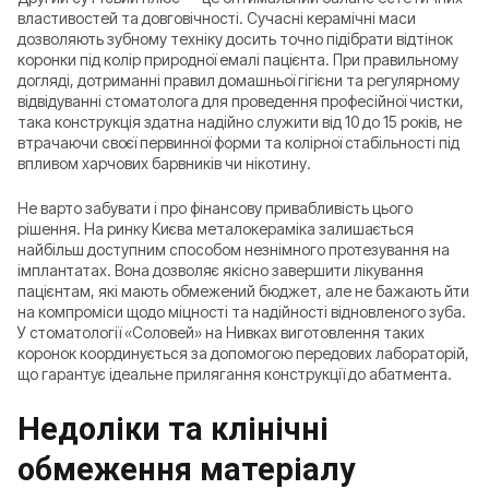
властивостей та довговічності. Сучасні керамічні маси
дозволяють зубному техніку досить точно підібрати відтінок
коронки під колір природної емалі пацієнта. При правильному
догляді, дотриманні правил домашньої гігієни та регулярному
відвідуванні стоматолога для проведення професійної чистки,
така конструкція здатна надійно служити від 10 до 15 років, не
втрачаючи своєї первинної форми та колірної стабільності під
впливом харчових барвників чи нікотину.
Не варто забувати і про фінансову привабливість цього
рішення. На ринку Києва металокераміка залишається
найбільш доступним способом незнімного протезування на
імплантатах. Вона дозволяє якісно завершити лікування
пацієнтам, які мають обмежений бюджет, але не бажають йти
на компроміси щодо міцності та надійності відновленого зуба.
У стоматології «Соловей» на Нивках виготовлення таких
коронок координується за допомогою передових лабораторій,
що гарантує ідеальне прилягання конструкції до абатмента.
Недоліки та клінічні
обмеження матеріалу