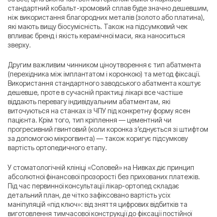
стандартний кобальт-хромовий сплав буде значно дешевшим,
ніж використання благородних металів (золото або платина),
які мають вищу біосумісність. Також на підсумковий чек
впливає бренд і якість керамічної маси, яка наноситься
зверху.
Другим важливим чинником ціноутворення є тип абатмента
(перехідника між імплантатом і коронкою) та метод фіксації.
Використання стандартного заводського абатмента коштує
дешевше, проте в сучасній практиці лікарі все частіше
віддають перевагу індивідуальним абатментам, які
виточуються на станках із ЧПУ під конкретну форму ясен
пацієнта. Крім того, тип кріплення — цементний чи
прогресивний гвинтовий (коли коронка з’єднується зі штифтом
за допомогою мікрогвинта) — також коригує підсумкову
вартість ортопедичного етапу.
У стоматологічній клініці «Соловей» на Нивках діє принцип
абсолютної фінансової прозорості без прихованих платежів.
Під час первинної консультації лікар-ортопед складає
детальний план, де чітко зафіксовано вартість усіх
маніпуляцій «під ключ»: від зняття цифрових відбитків та
виготовлення тимчасової конструкції до фіксації постійної