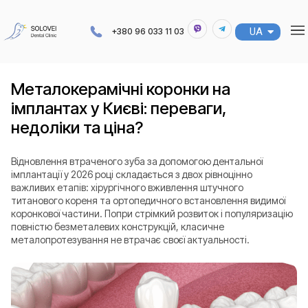
UA
RU
+380 96 033 11 03
Металокерамічні коронки на
імплантах у Києві: переваги,
недоліки та ціна?
Відновлення втраченого зуба за допомогою дентальної
імплантації у 2026 році складається з двох рівноцінно
важливих етапів: хірургічного вживлення штучного
титанового кореня та ортопедичного встановлення видимої
коронкової частини. Попри стрімкий розвиток і популяризацію
повністю безметалевих конструкцій, класичне
металопротезування не втрачає своєї актуальності.