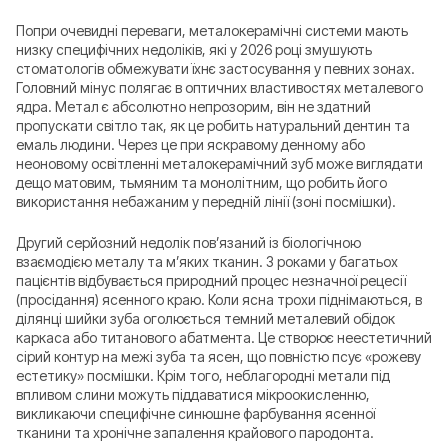
Попри очевидні переваги, металокерамічні системи мають
низку специфічних недоліків, які у 2026 році змушують
стоматологів обмежувати їхнє застосування у певних зонах.
Головний мінус полягає в оптичних властивостях металевого
ядра. Метал є абсолютно непрозорим, він не здатний
пропускати світло так, як це робить натуральний дентин та
емаль людини. Через це при яскравому денному або
неоновому освітленні металокерамічний зуб може виглядати
дещо матовим, тьмяним та монолітним, що робить його
використання небажаним у передній лінії (зоні посмішки).
Другий серйозний недолік пов’язаний із біологічною
взаємодією металу та м’яких тканин. З роками у багатьох
пацієнтів відбувається природний процес незначної рецесії
(просідання) ясенного краю. Коли ясна трохи піднімаються, в
ділянці шийки зуба оголюється темний металевий обідок
каркаса або титанового абатмента. Це створює неестетичний
сірий контур на межі зуба та ясен, що повністю псує «рожеву
естетику» посмішки. Крім того, неблагородні метали під
впливом слини можуть піддаватися мікроокисленню,
викликаючи специфічне синюшне фарбування ясенної
тканини та хронічне запалення крайового пародонта.