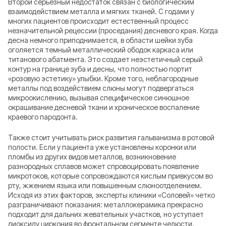
Второй серьезный недостаток связан с биологическим
взаимодействием металла и мягких тканей. С годами у
многих пациентов происходит естественный процесс
незначительной рецессии (проседания) десневого края. Когда
десна немного приподнимается, в области шейки зуба
оголяется темный металлический ободок каркаса или
титанового абатмента. Это создает неэстетичный серый
контур на границе зуба и десны, что полностью портит
«розовую эстетику» улыбки. Кроме того, неблагородные
металлы под воздействием слюны могут подвергаться
микроокислению, вызывая специфическое синюшное
окрашивание десневой ткани и хроническое воспаление
краевого пародонта.
Также стоит учитывать риск развития гальванизма в ротовой
полости. Если у пациента уже установлены коронки или
пломбы из других видов металлов, возникновение
разнородных сплавов может спровоцировать появление
микротоков, которые сопровождаются кислым привкусом во
рту, жжением языка или повышенным слюноотделением.
Исходя из этих факторов, эксперты клиники «Соловей» четко
разграничивают показания: металлокерамика прекрасно
подходит для дальних жевательных участков, но уступает
диоксиду циркония во фронтальном сегменте челюсти.