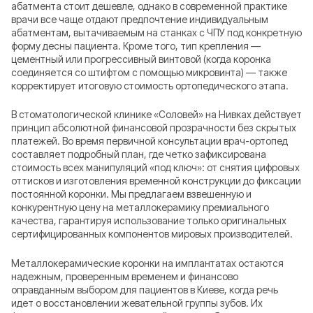
абатмента стоит дешевле, однако в современной практике
врачи все чаще отдают предпочтение индивидуальным
абатментам, вытачиваемым на станках с ЧПУ под конкретную
форму десны пациента. Кроме того, тип крепления —
цементный или прогрессивный винтовой (когда коронка
соединяется со штифтом с помощью микровинта) — также
корректирует итоговую стоимость ортопедического этапа.
В стоматологической клинике «Соловей» на Нивках действует
принцип абсолютной финансовой прозрачности без скрытых
платежей. Во время первичной консультации врач-ортопед
составляет подробный план, где четко зафиксирована
стоимость всех манипуляций «под ключ»: от снятия цифровых
оттисков и изготовления временной конструкции до фиксации
постоянной коронки. Мы предлагаем взвешенную и
конкурентную цену на металлокерамику премиального
качества, гарантируя использование только оригинальных
сертифицированных компонентов мировых производителей.
Металлокерамические коронки на имплантатах остаются
надежным, проверенным временем и финансово
оправданным выбором для пациентов в Киеве, когда речь
идет о восстановлении жевательной группы зубов. Их