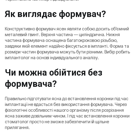
Як виглядає формувач?
Конструктивно формувач ясен являти собою досить об’ємний
металевий гвинт. Верхня частина — циліндрична. Нижня
частина формувача оснащена багатокроковою різьбою,
завдяки якій елемент надійно фіксується в імпланті. Форма та
розміри частин формувача можуть бути різними. Вибір робить
імплантолог на основі індивідуального аналізу.
Чи можна обійтися без
формувача?
Правильно підготувати ясна до встановлення коронки під час
імплантації не вдасться без використання формувача. Через
фізіологічні особливості нашого організму після розрізання
ясна заживе довільним чином. І під час встановлення коронки
стоматолог просто не зможе забезпечити їй щільне
прилягання.