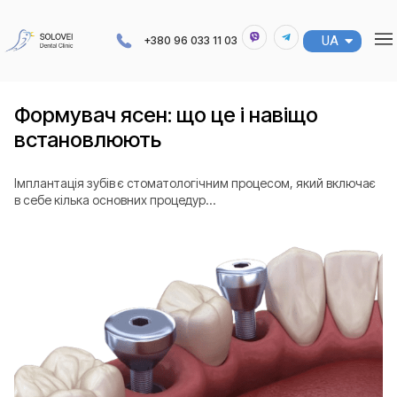
UA
RU
+380 96 033 11 03
Формувач ясен: що це і навіщо
встановлюють
Імплантація зубів є стоматологічним процесом, який включає
в себе кілька основних процедур...