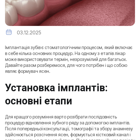
03.12.2025
Імплантація зубів є стоматологічним процесом, який включає
в себе кілька основних процедур. На одному з етапів лікар
може використовувати термін, незрозумілий для багатьох.
Давайте разом розберемося, для чого потрібен і що собою
являє формувач ясен.
Установка імплантів:
основні етапи
Для кращого розуміння варто розібрати послідовність
процедур відновлення зубного ряду за допомогою імплантів.
Після попередньої консультації, томографії та збору анамнезу
здійснюється розсічення ясен, формується кістковий канал і