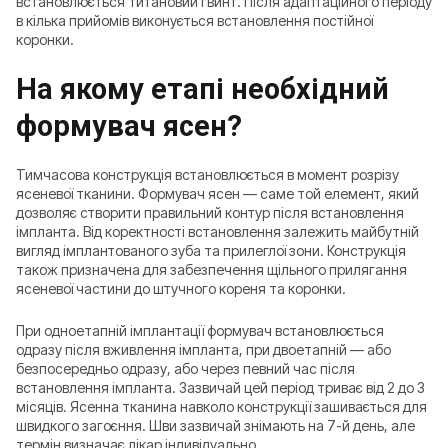
встановлюється титановий гвинт. Після адаптаційного періоду
в кілька прийомів виконується встановлення постійної
коронки.
На якому етапі необхідний
формувач ясен?
Тимчасова конструкція встановлюється в момент розрізу
ясеневої тканини. Формувач ясен — саме той елемент, який
дозволяє створити правильний контур після встановлення
імпланта. Від коректності встановлення залежить майбутній
вигляд імплантованого зуба та прилеглої зони. Конструкція
також призначена для забезпечення щільного прилягання
ясеневої частини до штучного кореня та коронки.
При одноетапній імплантації формувач встановлюється
одразу після вживлення імпланта, при двоетапній — або
безпосередньо одразу, або через певний час після
встановлення імпланта. Зазвичай цей період триває від 2 до 3
місяців. Ясенна тканина навколо конструкції зашивається для
швидкого загоєння. Шви зазвичай знімають на 7-й день, але
термін визначає лікар індивідуально.