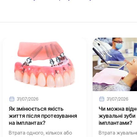
1/07/2026
31/07/2026
мінюється якість
Чи можна відновити
я після протезування
жувальні зуби лише
мплантах?
імплантами?
та одного, кількох або
Втрата жувальних зубів 