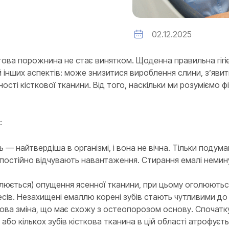
02.12.2025
отова порожнина не стає винятком. Щоденна правильна гігіє
 інших аспектів: може знизитися вироблення слини, з’явит
сті кісткової тканини. Від того, наскільки ми розуміємо фіз
:
— найтвердіша в організмі, і вона не вічна. Тільки подума
а постійно відчувають навантаження. Стирання емалі неми
силюється) опущення ясенної тканини, при цьому оголюютьс
в. Незахищені емаллю корені зубів стають чутливими до га
ікова зміна, що має схожу з остеопорозом основу. Спочатк
го або кількох зубів кісткова тканина в цій області атрофу