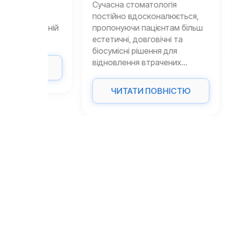
ькох
Сучасна стоматологія
всіх 
постійно вдосконалюється,
зовні
нішній
пропонуючи пацієнтам більш
естетичні, довговічні та
біосумісні рішення для
відновлення втрачених...
ТЮ
ЧИТАТИ ПОВНІСТЮ