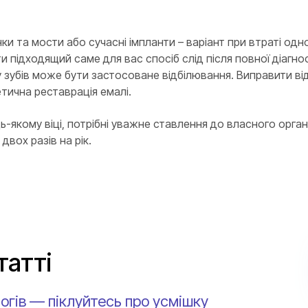
ки та мости або сучасні імпланти – варіант при втраті одн
и підходящий саме для вас спосіб слід після повної діагно
 зубів може бути застосоване відбілювання. Виправити ві
тична реставрація емалі.
ь-якому віці, потрібні уважне ставлення до власного органі
двох разів на рік.
татті
огів — піклуйтесь про усмішку