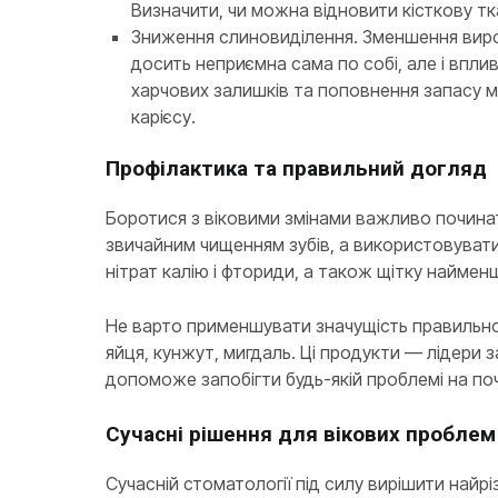
Визначити, чи можна відновити кісткову тк
Зниження слиновиділення. Зменшення вироб
досить неприємна сама по собі, але і впли
харчових залишків та поповнення запасу мі
карієсу.
Профілактика та правильний догляд
Боротися з віковими змінами важливо почина
звичайним чищенням зубів, а використовувати 
нітрат калію і фториди, а також щітку наймен
Не варто применшувати значущість правильного
яйця, кунжут, мигдаль. Ці продукти — лідери з
допоможе запобігти будь-якій проблемі на поч
Сучасні рішення для вікових проблем
Сучасній стоматології під силу вирішити найр