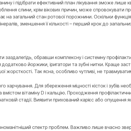
анину і підібрати ефективний план лікування зможе лише к
лення слини, крім вікових причин, може спровокувати пр
ває на загальний стан ротової порожнини. Оскільки функція
нералів, зменшення її кількості – перший крок до запальн
ти заздалегідь, обравши комплексну і системну профілак
додатково йоржики, іригатори та зубні нитки. Краще засто
шої жорсткості. Так ясна, особливо чутливі, не травмувати
 харчування. Для збереження міцності кісток і зубів необ
а вмістом вітаміну D і кальцію. Проходження профілактични
атковій стадії. Виявити прихований карієс або опущення яс
ізноманітніший спектр проблем. Важливо лише вчасно зверн