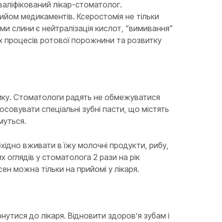
валіфікований лікар-стоматолог.
ийом медикаментів. Ксеростомія не тільки
ми слини є нейтралізація кислот, “вимивання”
их процесів ротової порожнини та розвитку
тику. Стоматологи радять не обмежуватися
совувати спеціальні зубні пасти, що містять
муться.
хідно вживати в їжу молочні продукти, рибу,
х оглядів у стоматолога 2 рази на рік
ен можна тільки на прийомі у лікаря.
утися до лікаря. Відновити здоров’я зубам і