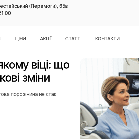
рестейський (Перемоги), 65в
21:00
І
ЦІНИ
АКЦІЇ
СТАТТІ
КОНТАКТИ
якому віці: що
кові зміни
отова порожнина не стає