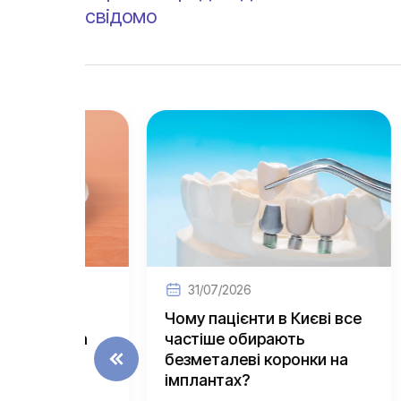
свідомо
31/07/2026
3
ний
Чому пацієнти в Києві все
Як з
я на
частіше обирають
житт
безметалеві коронки на
на і
імплантах?
Втра