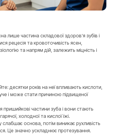
на лише частина складової здоров’я зубів і
ися рецесія та кровоточивість ясен,
іологію та напрям дій, залежить міцність і
йте: десятки років на неї впливають кислоти,
нуче і може стати причиною підвищеної
я пришийкові частини зуба і вони стають
рячої, холодної та кислої їжі.
у слабшає основа, потім виникає рухливість
ється. Це значно ускладнює протезування.