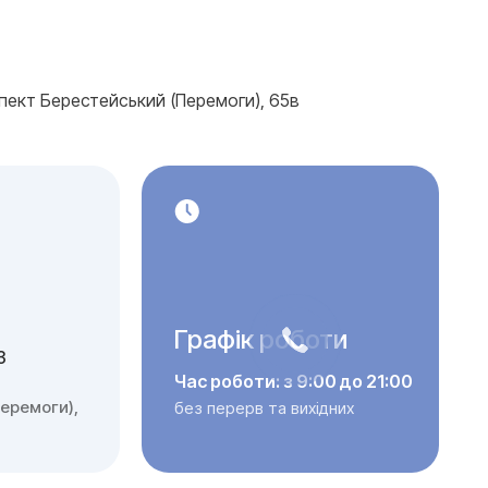
спект Берестейський (Перемоги), 65в
Графік роботи
3
Час роботи: з 9:00 до 21:00
еремоги),
без перерв та вихідних