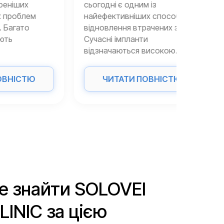
сьогодні є одним із
вважає
м
найефективніших способів
найнаді
відновлення втрачених зубів.
найпро
Сучасні імпланти
віднов
відзначаються високою...
Сучасні
Ю
ЧИТАТИ ПОВНІСТЮ
Ч
е знайти SOLOVEI
INIC за цією