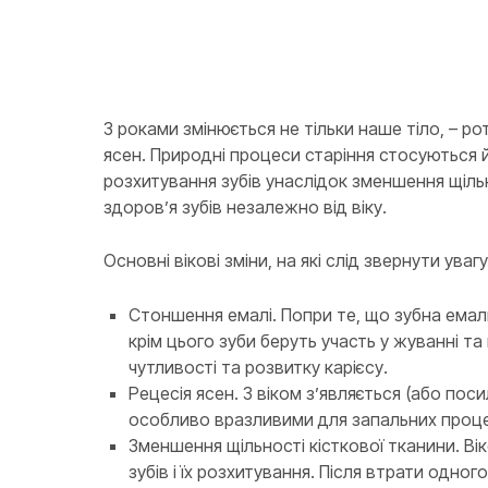
З роками змінюється не тільки наше тіло, – р
ясен. Природні процеси старіння стосуються й
розхитування зубів унаслідок зменшення щільно
здоров’я зубів незалежно від віку.
Основні вікові зміни, на які слід звернути увагу
Стоншення емалі. Попри те, що зубна емаль 
крім цього зуби беруть участь у жуванні т
чутливості та розвитку карієсу.
Рецесія ясен. З віком з’являється (або по
особливо вразливими для запальних процесі
Зменшення щільності кісткової тканини. В
зубів і їх розхитування. Після втрати одно