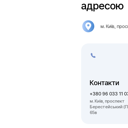
адресою
м. Київ, про
Контакти
+380 96 033 11 0
м. Київ, проспект
Берестейський (П
65в