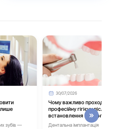
30/07/2026
30/
Чому важливо проходити
Які по
професійну гігієну після
імпла
встановлення імплантів?
призв
—
Дентальна імплантація
Імплант