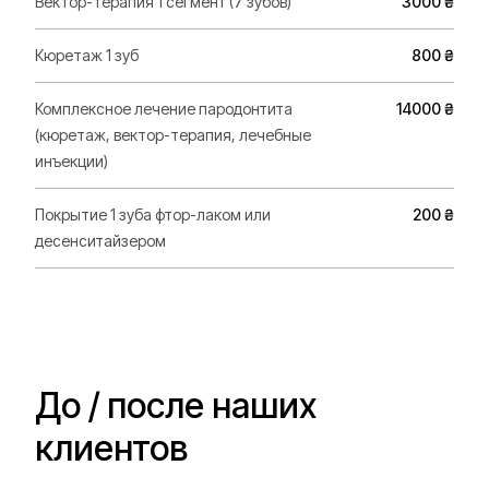
Вектор-терапия 1 сегмент (7 зубов)
3000 ₴
Кюретаж 1 зуб
800 ₴
Комплексное лечение пародонтита
14000 ₴
(кюретаж, вектор-терапия, лечебные
инъекции)
Покрытие 1 зуба фтор-лаком или
200 ₴
десенситайзером
До / после наших
клиентов