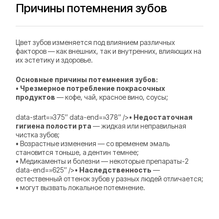
Причины потемнения зубов
Цвет зубов изменяется под влиянием различных
факторов — как внешних, так и внутренних, влияющих на
их эстетику и здоровье.
Основные причины потемнения зубов:
•
Чрезмерное потребление покрасочных
продуктов
— кофе, чай, красное вино, соусы;
data-start=»375″ data-end=»378″ />•
Недостаточная
гигиена полости рта
— жидкая или неправильная
чистка зубов;
• Возрастные изменения — со временем эмаль
становится тоньше, а дентин темнее;
• Медикаменты и болезни — некоторые препараты-2
data-end=»625″ />•
Наследственность
—
естественный оттенок зубов у разных людей отличается;
• могут вызвать локальное потемнение.