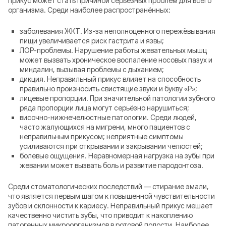
прикус может стать причиной серьёзных проблем для всего
организма. Среди наиболее распространённых:
заболевания ЖКТ. Из-за неполноценного пережёвывания
пищи увеличивается риск гастрита и язвы;
ЛОР-проблемы. Нарушение работы жевательных мышц
может вызвать хроническое воспаление носовых пазух и
миндалин, вызывая проблемы с дыханием;
дикция. Неправильный прикус влияет на способность
правильно произносить свистящие звуки и букву «Р»;
лицевые пропорции. При значительной патологии зубного
ряда пропорции лица могут серьёзно нарушиться;
височно-нижнечелюстные патологии. Среди людей,
часто жалующихся на мигрени, много пациентов с
неправильным прикусом; неприятные симптомы
усиливаются при открывании и закрывании челюстей;
болевые ощущения. Неравномерная нагрузка на зубы при
жевании может вызвать боль и развитие пародонтоза.
Среди стоматологических последствий — стирание эмали,
что является первым шагом к повышенной чувствительности
зубов и склонности к кариесу. Неправильный прикус мешает
качественно чистить зубы, что приводит к накоплению
патогенных микроорганизмов в ротовой полости. Наиболее